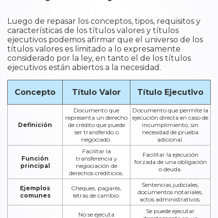
Luego de repasar los conceptos, tipos, requisitos y
características de los títulos valores y títulos
ejecutivos podemos afirmar que el universo de los
títulos valores es limitado a lo expresamente
considerado por la ley, en tanto el de los títulos
ejecutivos están abiertos a la necesidad.
Concepto
Título Valor
Título Ejecutivo
Documento que
Documento que permite la
representa un derecho
ejecución directa en caso de
Definición
de crédito que puede
incumplimiento, sin
ser transferido o
necesidad de prueba
negociado.
adicional.
Facilitar la
Facilitar la ejecución
Función
transferencia y
forzada de una obligación
principal
negociación de
o deuda.
derechos crediticios.
Sentencias judiciales,
Ejemplos
Cheques, pagarés,
documentos notariales,
comunes
letras de cambio.
actos administrativos.
Se puede ejecutar
No se ejecuta