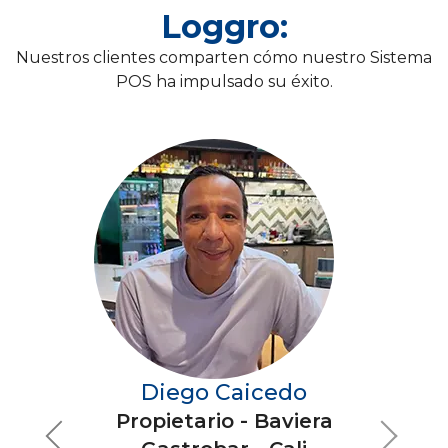
Loggro:
(Restobares)
Nuestros clientes comparten cómo nuestro Sistema
COMPLEMENTOS
POS ha impulsado su éxito.
Integración con Rappi (Restobares)
Adicional desde $20.990
Esquema especial para restaurantes
Caja adicional
¡Contáctanos!
Adicional
-
Facturación Electrónica Ilimitada
Ver planes
Diego Caicedo
Propietario - Baviera