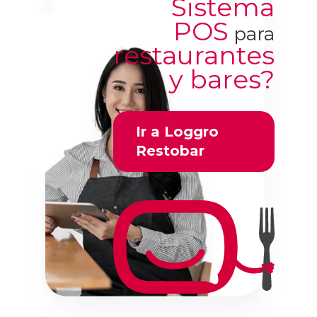
Sistema
POS
para
restaurantes
y bares?
Ir a Loggro
Restobar