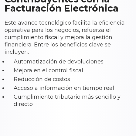
Manejo de múltiples bodegas
Facturación Electrónica
Especializados en sector
Reportes de ventas, inventario e informes
financieros
gastronómico
Este avance tecnológico facilita la eficiencia
operativa para los negocios, refuerza el
Monitoreo Inteligente de Cuadre de Cajas
cumplimiento fiscal y mejora la gestión
App en celular para aperturar y cerrar cajas
financiera. Entre los beneficios clave se
de manera remota
incluyen:
Múltiples medios de pago
Automatización de devoluciones
Certificado Digital
Incluido sólo para pagos a un año
Mejora en el control fiscal
Contabilidad y funciones financieras
Adicional
Reducción de costos
Gestión de Bancos y Tesorería
Acceso a información en tiempo real
Cumplimiento tributario más sencillo y
Informe de venta - DIAN
directo
Generación Automática de Comprobantes
Con módulo adicional
Contables
Manejo de Devoluciones
Módulo para Manejo de Compras