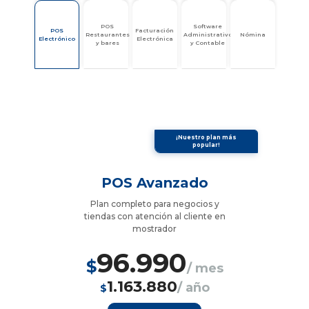
POS
Software
POS
Facturación
Restaurantes
Administrativo
Nómina
Electrónico
Electrónica
y bares
y Contable
¡Nuestro plan más
popular!
POS Avanzado
Plan completo para negocios y
tiendas con atención al cliente en
mostrador
96.990
$
/ mes
1.163.880
/ año
$