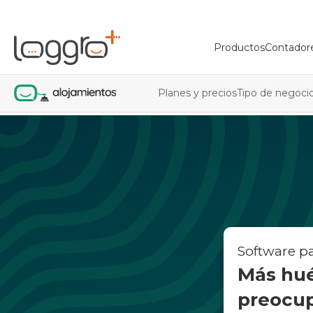
Productos
Contador
Planes y precios
Tipo de negoci
Software pa
Más hu
preocup