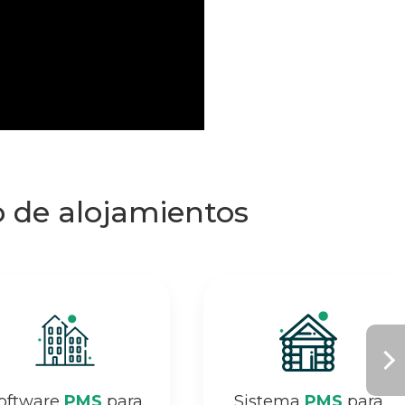
o de alojamientos
oftware
PMS
para
Sistema
PMS
para