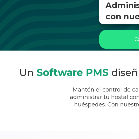
Administ
con nue
C
Un
Software PMS
diseñ
Mantén el control de cad
administrar tu hostal co
huéspedes. Con nuest