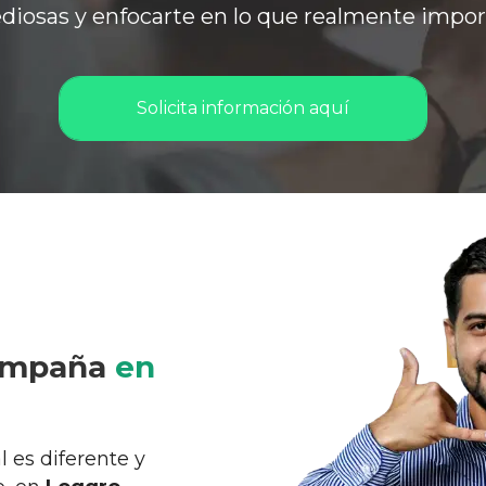
ediosas y enfocarte en lo que realmente importa
Solicita información aquí
ompaña
en
 es diferente y