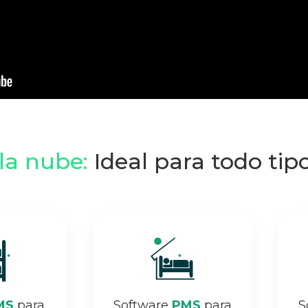
la nube:
Ideal para todo tip
MS
para
Software
PMS
para
S