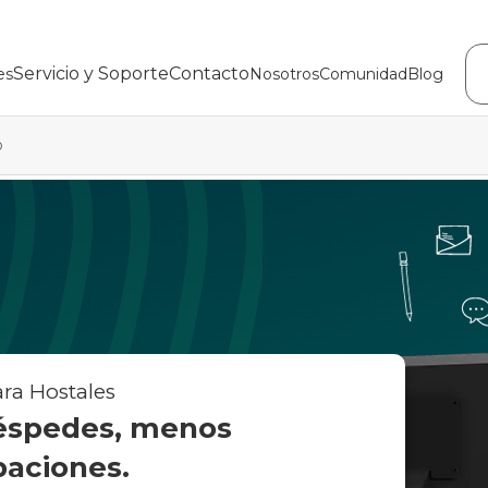
Servicio y Soporte
Contacto
es
Nosotros
Comunidad
Blog
o
ra Hostales
éspedes, menos
aciones.