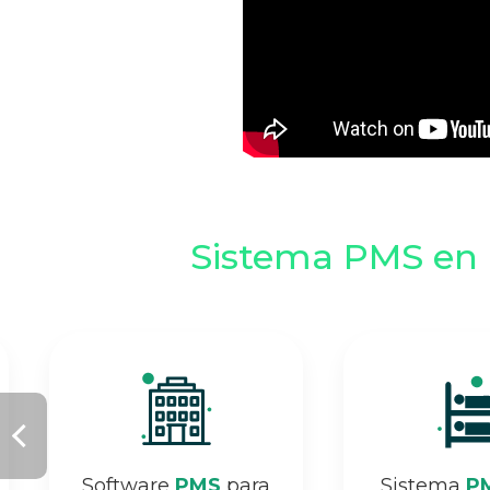
Sistema PMS en 
Software
PMS
para
Sistema
P