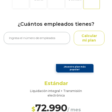
¿Cuántos empleados tienes?
Calcular
mi plan
¡Nuestro plan más
popular!
Estándar
Liquidación integral + Transmisión
electrónica
72.990
$
/ mes