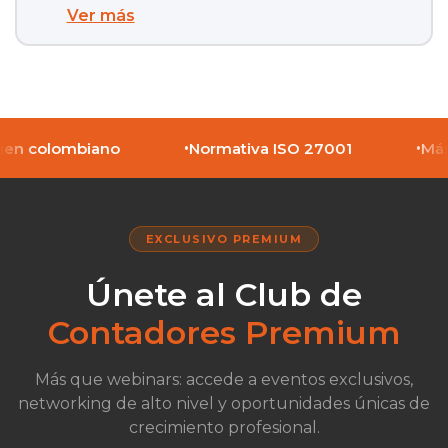
Ver más
•
•
en colombiano
Normativa ISO 27001
Más 
EXCLUSIVO PREMIUM
Únete al Club de
Contadores Premium
Más que webinars: accede a eventos exclusivos,
networking de alto nivel y oportunidades únicas de
crecimiento profesional.