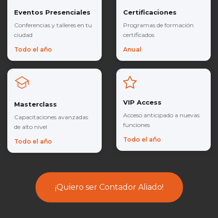
Eventos Presenciales
Certificaciones
Conferencias y talleres en tu
Programas de formación
ciudad
certificados
Todo el año
Anual
VIP Access
Masterclass
Acceso anticipado a nuevas
Capacitaciones avanzadas
funciones
de alto nivel
Todo el año
Todo el año
¡Quiero ser Contador Aliado!