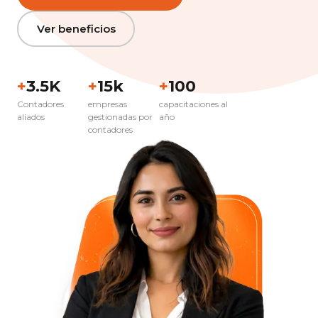
Ver beneficios
+
3.5K
+
15k
+
100
Contadores
empresas
capacitaciones al
aliados
gestionadas por
año
contadores