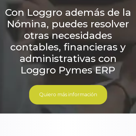
Videoconferencias personalizadas
Con Loggro además de la
Soporte/implantación
$115.000
+ IVA
personalizada/hora
Ejecutivo de cuenta asignado
Nómina, puedes resolver
Soporte Premium
$218.000
+ IVA
/mes
Implantación
Sesión masiva
otras necesidades
Uso Certificado Digital de Loggro
$120.990
/año
contables, financieras y
Uso Certificado Digital propio
$271.990
/año
administrativas con
Loggro Pymes ERP
Quiero más información