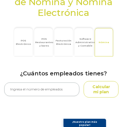
de Nómina y Nómina
Electrónica
POS
Software
POS
Facturación
Restaurantes
Administrativo
Nómina
Electrónico
Electrónica
y bares
y Contable
¿Cuántos empleados tienes?
Calcular
mi plan
¡Nuestro plan más
popular!