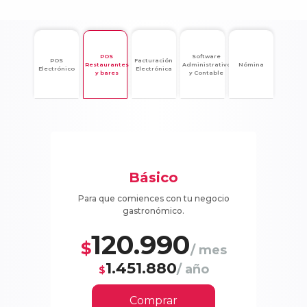
POS
Software
POS
Facturación
Restaurantes
Administrativo
Nómina
Electrónico
Electrónica
y bares
y Contable
Básico
Para que comiences con tu negocio
gastronómico.
120.990
$
/ mes
1.451.880
/ año
$
Comprar