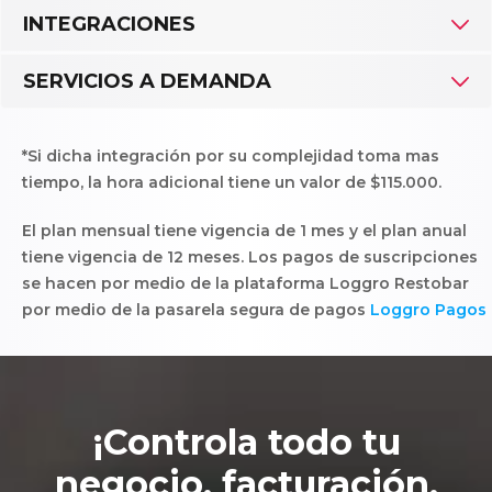
Uso Certificado Digital de Loggro
INTEGRACIONES
Uso Certificado Digital propio
Sistema Contable (Loggro) -
SERVICIOS A DEMANDA
integración
Soporte Premium
API
Configuración inicial:
*Si dicha integración por su complejidad toma mas
Configuración inicial de carta
tiempo, la hora adicional tiene un valor de $115.000.
(hasta 100 productos). Hasta 5
$488.990
horas.
El plan mensual tiene vigencia de 1 mes y el plan anual
Capacitación personalizada de 2
$230.000
horas
tiene vigencia de 12 meses. Los pagos de suscripciones
se hacen por medio de la plataforma Loggro Restobar
por medio de la pasarela segura de pagos
Loggro Pagos
¡Controla todo tu
negocio, facturación,