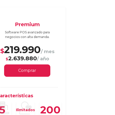
Premium
Software POS avanzado para
negocios con alta demanda.
219.990
$
/ mes
2.639.880
/ año
$
Comprar
aracterísticas
200
5
Ilimitados