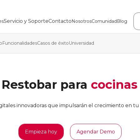
Servicio y Soporte
Contacto
es
Nosotros
Comunidad
Blog
o
Funcionalidades
Casos de éxito
Universidad
 Restobar para
cocinas
gitales innovadoras que impulsarán el crecimiento en tu
Empieza hoy
Agendar Demo