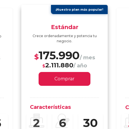
¡Nuestro plan más popular!
Estándar
Crece ordenadamente y potencia tu
o
negocio.
175.990
$
/ mes
s
2.111.880
/ año
$
Comprar
Características
C
30
2
6
5