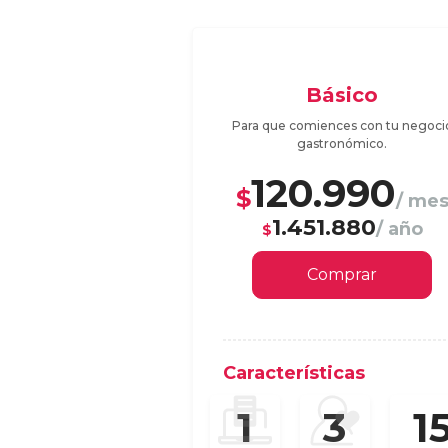
Básico
Para que comiences con tu negoci
gastronómico.
120.990
$
/ me
1.451.880
/ año
$
Comprar
Características
1
1
3