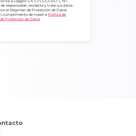
utoriza a Loggro S.A.S (“LOGGRO”), NIT
 de responsable, recolecte y trate sus datos
con el Régimen de Protección de Datos
en cumplimiento de nuestra
Política de
 de Protección de Datos
ontacto