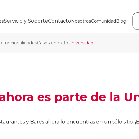
Servicio y Soporte
Contacto
es
Nosotros
Comunidad
Blog
o
Funcionalidades
Casos de éxito
Universidad
hora es parte de la U
staurantes y Bares ahora lo encuentras en un sólo sitio.