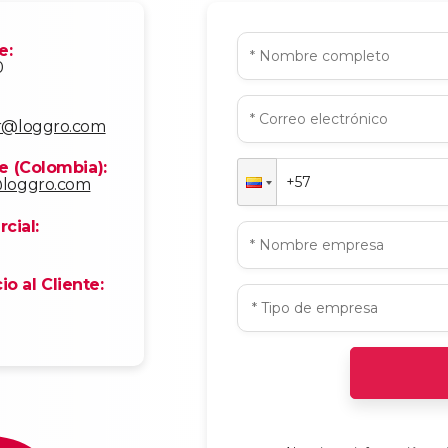
e:
0
ar@loggro.com
te (Colombia):
@loggro.com
cial:
o al Cliente: