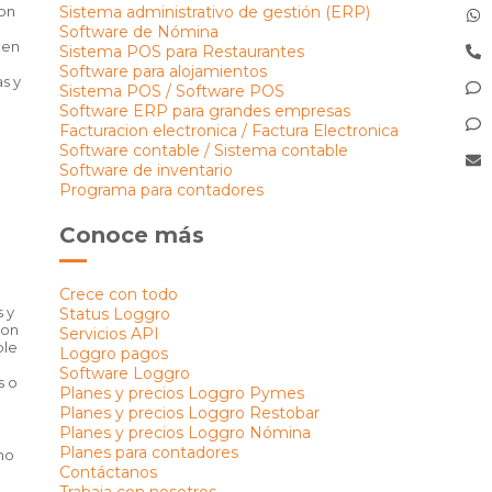
on
Sistema administrativo de gestión (ERP)
Software de Nómina
 en
Sistema POS para Restaurantes
Software para alojamientos
s y
Sistema POS / Software POS
Software ERP para grandes empresas
Facturacion electronica / Factura Electronica
Software contable / Sistema contable
Software de inventario
Programa para contadores
Conoce más
Crece con todo
 y
Status Loggro
son
Servicios API
ble
Loggro pagos
Software Loggro
s o
Planes y precios Loggro Pymes
Planes y precios Loggro Restobar
Planes y precios Loggro Nómina
Planes para contadores
no
Contáctanos