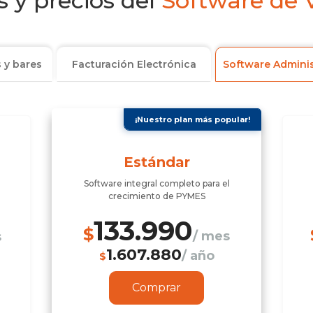
 y precios del
Software de 
 y bares
Facturación Electrónica
Software Adminis
¡Nuestro plan más popular!
Estándar
Software integral completo para el
crecimiento de PYMES
133.990
$
/ mes
s
1.607.880
/ año
$
Comprar