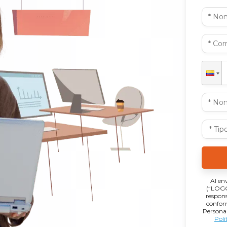
Al en
(“LOGGR
respons
confor
Persona
Polí