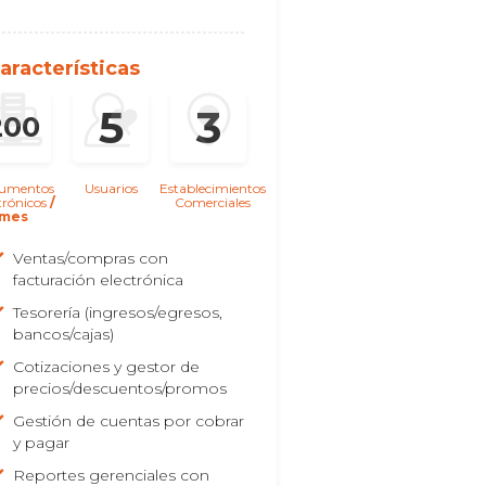
aracterísticas
5
3
200
umentos
Usuarios
Establecimientos
trónicos
/
Comerciales
mes
Ventas/compras con
facturación electrónica
Tesorería (ingresos/egresos,
bancos/cajas)
Cotizaciones y gestor de
precios/descuentos/promos
Gestión de cuentas por cobrar
y pagar
Reportes gerenciales con