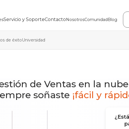
Servicio y Soporte
Contacto
es
Nosotros
Comunidad
Blog
os de éxito
Universidad
Gestión de Ventas en la nub
iempre soñaste
¡fácil y rápid
¿Est
p