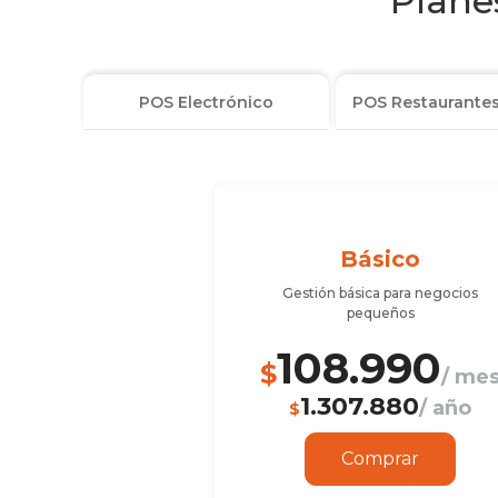
Planes
POS Electrónico
POS Restaurantes
Básico
Gestión básica para negocios
pequeños
108.990
$
/ me
1.307.880
/ año
$
Comprar