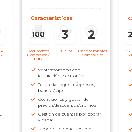
Características
C
3
2
100
Documentos
Usuarios
Establecimientos
iento
Doc
Electrónicos
/
Comerciales
ial
Elec
mes
Ventas/compras con
facturación electrónica
Tesorería (ingresos/egresos,
bancos/cajas)
Cotizaciones y gestor de
precios/descuentos/promos
Gestión de cuentas por cobrar
ar
y pagar
Reportes gerenciales con