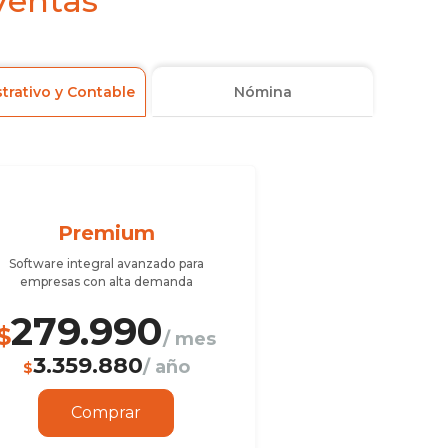
Ventas
trativo y Contable
Nómina
Premium
Software integral avanzado para
empresas con alta demanda
279.990
$
/ mes
3.359.880
/ año
$
Comprar