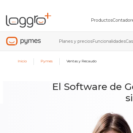
Productos
Contador
Planes y precios
Funcionalidades
Cas
|
|
Inicio
Pymes
Ventas y Recaudo
El Software de 
s