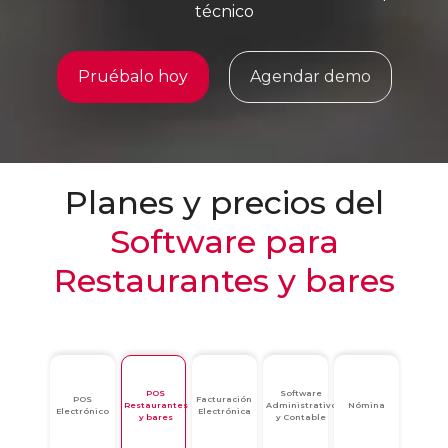
técnico
Pruébalo hoy
Agendar demo
Planes y precios del
Software para
Restaurantes y bares
POS
Software
POS
Facturación
Restaurantes
Administrativo
Nómina
Electrónico
Electrónica
y bares
y Contable