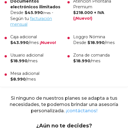
Documentos
Atención Prioritaria
electrónicos ilimitados
Premium
Desde
$45.990
-
$218.000 + IVA
/mes
(¡Nuevo!)
Según tu
facturación
mensual
Caja adicional
Loggro Nómina
$43.990
/mes
¡Nuevo!
Desde
$18.990
/mes
Usuario adicional
Zona de comanda
$18.990
/mes
$18.990
/mes
Mesa adicional
$8.990
/mes
Si ninguno de nuestros planes se adapta a tus
necesidades, te podemos brindar una asesoría
personalizada.
¡contáctanos!
¿Aún no te decides?