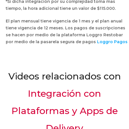
*Si dicha integración por su complejidad toma mas
Configuración inicial de carta
tiempo, la hora adicional tiene un valor de $115.000.
(hasta 100 productos). Hasta 5
$488.990
horas.
El plan mensual tiene vigencia de 1 mes y el plan anual
Capacitación personalizada de 2
$230.000
horas
tiene vigencia de 12 meses. Los pagos de suscripciones
se hacen por medio de la plataforma Loggro Restobar
por medio de la pasarela segura de pagos
Loggro Pagos
Videos relacionados con
Integración con
Plataformas y Apps de
Delivery