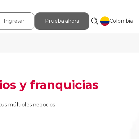
Ingresar
Prueba ahora
Colombia
os y franquicias
tus múltiples negocios