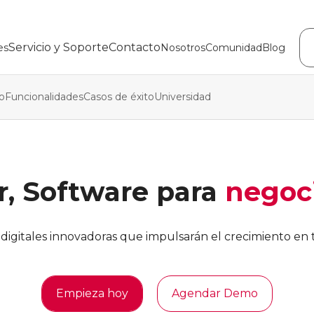
Servicio y Soporte
Contacto
es
Nosotros
Comunidad
Blog
o
Funcionalidades
Casos de éxito
Universidad
, Software para
negoci
 digitales innovadoras que impulsarán el crecimiento en 
Empieza hoy
Agendar Demo