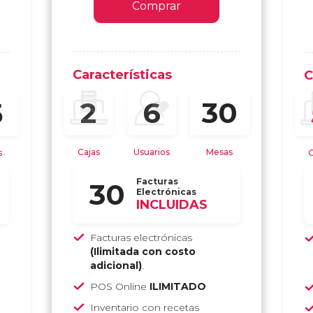
Comprar
Características
C
30
2
6
5
Cajas
Usuarios
Mesas
s
C
Facturas
30
Electrónicas
INCLUIDAS
Facturas electrónicas
(Ilimitada con costo
adicional)
.
POS Online
ILIMITADO
Inventario con recetas