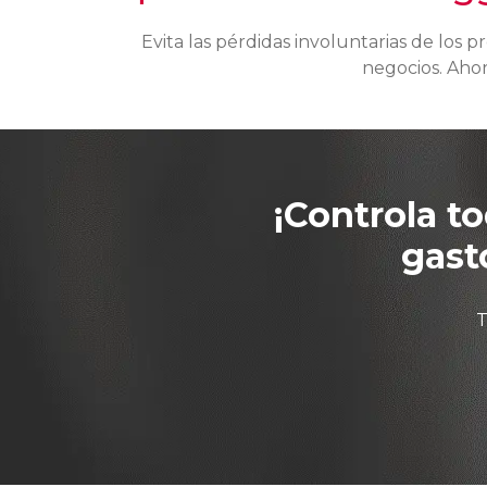
Evita las pérdidas involuntarias de los p
negocios. Ahorr
¡Controla to
gast
T