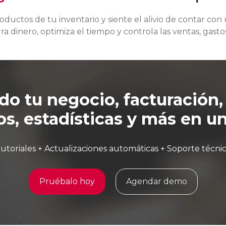
roductos de tu inventario y siente el alivio de contar co
a dinero, optimiza el tiempo y controla las ventas, gastos
do tu negocio, facturación,
os, estadísticas y más en un 
utoriales + Actualizaciones automáticas + Soporte técni
Pruébalo hoy
Agendar demo