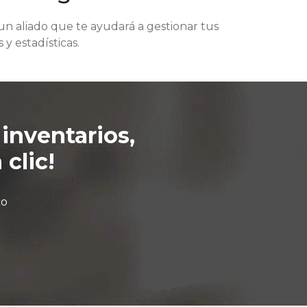
n un aliado que te ayudará a gestionar tus
 y estadísticas.
 inventarios,
clic!
co