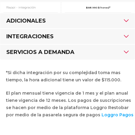
Rappi - integración
$681.990 (5 horas)*
ADICIONALES
Uso Certificado Digital de Loggro
INTEGRACIONES
Uso Certificado Digital propio
Sistema Contable (Loggro) -
SERVICIOS A DEMANDA
integración
Soporte Premium
API
Configuración inicial:
*Si dicha integración por su complejidad toma mas
Configuración inicial de carta
tiempo, la hora adicional tiene un valor de $115.000.
(hasta 100 productos). Hasta 5
$488.990
horas.
El plan mensual tiene vigencia de 1 mes y el plan anual
Capacitación personalizada de 2
$230.000
horas
tiene vigencia de 12 meses. Los pagos de suscripciones
se hacen por medio de la plataforma Loggro Restobar
por medio de la pasarela segura de pagos
Loggro Pagos