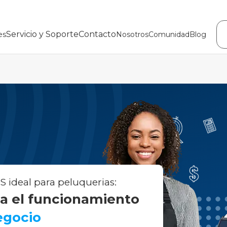
Servicio y Soporte
Contacto
es
Nosotros
Comunidad
Blog
 ideal para peluquerias:
a el funcionamiento
egocio