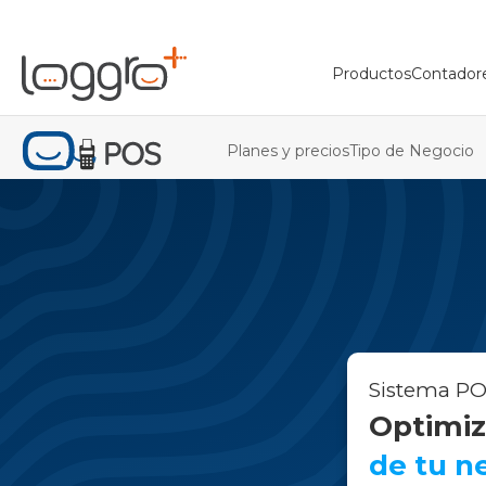
Productos
Contador
Planes y precios
Tipo de Negocio
Sistema POS
Optimiz
de tu n