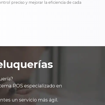
ntrol preciso y mejorar la eficiencia de cada
eluquerías
uería?
istema POS especializado en
ntes un servicio más ágil.