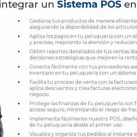
 integrar un
Sistema POS
en
Gestiona tus productos de manera eficiente 
asegurando la disponibilidad de los artícul
Agiliza los pagos en tu peluquería con un 
y precisas, mejorando la atención y reducie
Obtén reportes detallados de tus ventas dia
decisiones estratégicas que mejoren la rent
Conecta fácilmente con tus proveedores ase
inventario en tu peluquería con un sistema
Facilita tu proceso de venta con la facturac
aplica descuentos y crea facturas electróni
negocio.
Protege las finanzas de tu peluquería con f
acceso seguro, minimizando el riesgo de frau
Implementa fácilmente nuestro POS, diseñad
de tu peluquería desde el primer uso.
Visualiza y organiza tus pedidos al instante