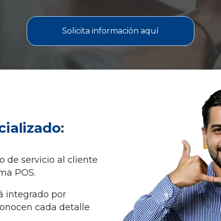
Solicita información aquí
cializado
:
de servicio al cliente
ema POS.
á integrado por
conocen cada detalle