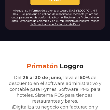
Enviar
Al enviar su información, autoriza a Loggro S.A.S (“LOGGRO”), NIT
901.361.537, para que en calidad de responsable, recolecte y trate sus
datos personales, de conformidad con el Régimen de Protección de
Datos Personales de Colombia y en cumplimiento de nuestra
Política
de Privacidad y de Protección de Datos
Primatón
Loggro
Del
26 al 30 de junio
, lleva el
50%
de
descuento en el software administrativo y
contable para Pymes, Software PMS para
hoteles, Sistema POS para tiendas,
restaurantes y bares.
¡Digitaliza tu negocio con facturación y