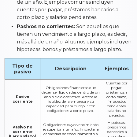
de un año. Ejemplos comunes incluyen
cuentas por pagar, préstamos bancarios a
corto plazo y salarios pendientes.
Pasivos no corrientes:
Son aquellos que
tienen un vencimiento a largo plazo, es decir,
más allá de un año. Algunos ejemplos incluyen
hipotecas, bonos y préstamos a largo plazo.
Tipo de
Descripción
Ejemplos
pasivo
Cuentas por
Obligaciones financieras que
pagar,
deben ser liquidadas dentro de un
préstamos a
Pasivo
año o ciclo operativo. Afecta la
corto plazo,
corriente
liquidez de la empresa y su
impuestos
capacidad para cumplir con
pendientes,
obligaciones a corto plazo.
salarios no
pagados.
Hipotecas,
Obligaciones cuyo vencimiento
Pasivo no
préstamos
es superior a un año. Impacta la
corriente
bancarios a
capacidad de endeudamiento a
(Largo Plazo)
largo plazo,