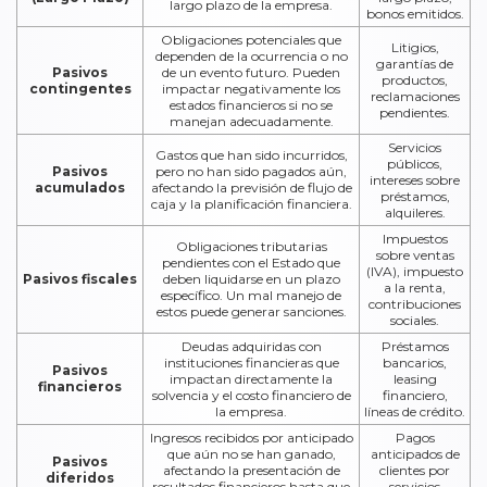
largo plazo de la empresa.
bonos emitidos.
Obligaciones potenciales que
Litigios,
dependen de la ocurrencia o no
garantías de
Pasivos
de un evento futuro. Pueden
productos,
contingentes
impactar negativamente los
reclamaciones
estados financieros si no se
pendientes.
manejan adecuadamente.
Servicios
Gastos que han sido incurridos,
públicos,
Pasivos
pero no han sido pagados aún,
intereses sobre
acumulados
afectando la previsión de flujo de
préstamos,
caja y la planificación financiera.
alquileres.
Impuestos
Obligaciones tributarias
sobre ventas
pendientes con el Estado que
(IVA), impuesto
Pasivos fiscales
deben liquidarse en un plazo
a la renta,
específico. Un mal manejo de
contribuciones
estos puede generar sanciones.
sociales.
Deudas adquiridas con
Préstamos
instituciones financieras que
bancarios,
Pasivos
impactan directamente la
leasing
financieros
solvencia y el costo financiero de
financiero,
la empresa.
líneas de crédito.
Ingresos recibidos por anticipado
Pagos
que aún no se han ganado,
anticipados de
Pasivos
afectando la presentación de
clientes por
diferidos
resultados financieros hasta que
servicios