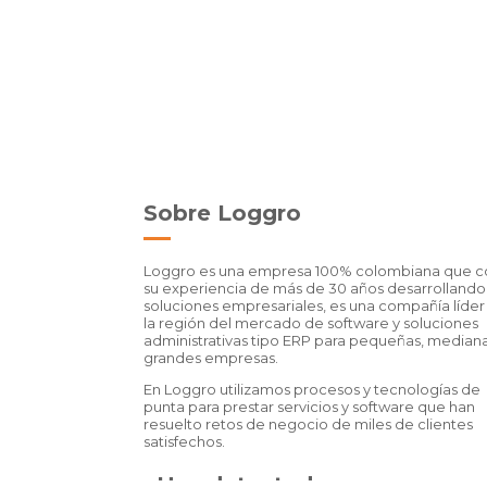
Sobre Loggro
Loggro es una empresa 100% colombiana que c
su experiencia de más de 30 años desarrollando
soluciones empresariales, es una compañía líder
la región del mercado de software y soluciones
administrativas tipo ERP para pequeñas, mediana
grandes empresas.
En Loggro utilizamos procesos y tecnologías de
punta para prestar servicios y software que han
resuelto retos de negocio de miles de clientes
satisfechos.
¿Has detectado una