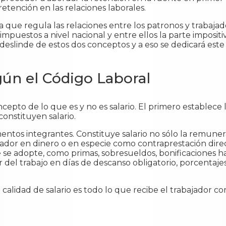
 retención en las relaciones laborales.
a que regula las relaciones entre los patronos y trabajad
mpuestos a nivel nacional y entre ellos la parte impositiva
 deslinde de estos dos conceptos y a eso se dedicará es
gún el Código Laboral
ncepto de lo que es y no es salario. El primero establece
onstituyen salario.
ementos integrantes. Constituye salario no sólo la remunera
ajador en dinero o en especie como contraprestación direct
e adopte, como primas, sobresueldos, bonificaciones hab
r del trabajo en días de descanso obligatorio, porcentaje
 calidad de salario es todo lo que recibe el trabajador 