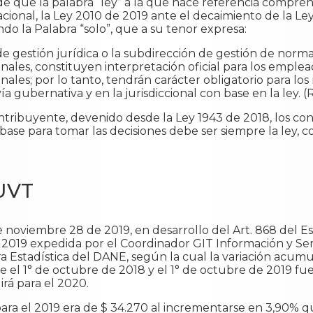
 que la palabra “ley” a la que hace referencia compren
onal, la Ley 2010 de 2019 ante el decaimiento de la Ley
ando la Palabra “solo”, que a su tenor expresa:
e gestión jurídica o la subdirección de gestión de normat
les, constituyen interpretación oficial para los emplea
les; por lo tanto, tendrán carácter obligatorio para lo
a gubernativa y en la jurisdiccional con base en la ley. (
ontribuyente, devenido desde la Ley 1943 de 2018, los co
 base para tomar las decisiones debe ser siempre la ley, c
 UVT
noviembre 28 de 2019, en desarrollo del Art. 868 del Es
e 2019 expedida por el Coordinador GIT Información y Ser
 Estadística del DANE, según la cual la variación acumu
el 1° de octubre de 2018 y el 1° de octubre de 2019 fue d
irá para el 2020.
ra el 2019 era de $ 34.270 al incrementarse en 3,90% q