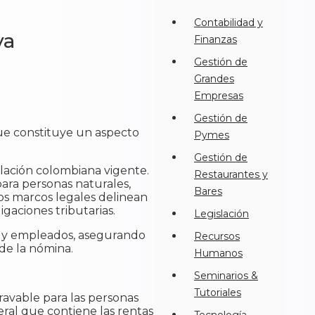
Contabilidad y
va
Finanzas
Gestión de
Grandes
Empresas
Gestión de
que constituye un aspecto
Pymes
Gestión de
slación colombiana vigente.
Restaurantes y
para personas naturales,
Bares
os marcos legales delinean
gaciones tributarias.
Legislación
as y empleados, asegurando
Recursos
de la nómina.
Humanos
Seminarios &
Tutoriales
ravable para las personas
eral que contiene las rentas