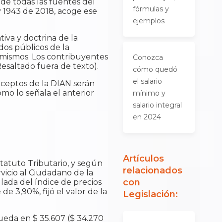
de todas las fuentes del
fórmulas y
 1943 de 2018, acoge ese
ejemplos
iva y doctrina de la
dos públicos de la
s mismos. Los contribuyentes
Conozca
Resaltado fuera de texto).
cómo quedó
el salario
nceptos de la DIAN serán
omo lo señala el anterior
mínimo y
salario integral
en 2024
Artículos
tatuto Tributario, y según
relacionados
vicio al Ciudadano de la
con
lada del índice de precios
e 3,90%, fijó el valor de la
Legislación
:
ueda en $ 35.607 ($ 34.270