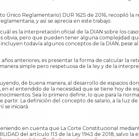
o Único Reglamentario) DUR 1625 de 2016, recopiló la r
eglamentaria, y así se aprecia en este trabajo.
cuál es la interpretación oficial de la DIAN sobre los cas
 es obvia, pero que pueden tener alguna complejidad que
incluyen todavía algunos conceptos de la DIAN, pese al A
ños anteriores, es presentar la forma de calcular la ret
 manera simple pero respetuosa de la ley y de la interpret
uyendo, de buena manera, al desarrollo de espacios don
 en el entendido de la necesidad que se tiene hoy de es
onocimientos. Sea lo primero definir, lo que para la norm
partir. La definición del concepto de salario, a la luz de
 se iniciará.
 teniendo en cuenta que La Corte Constitucional median
IDAD del artículo 113 de la Ley 1943 de 2018, salvo la ex