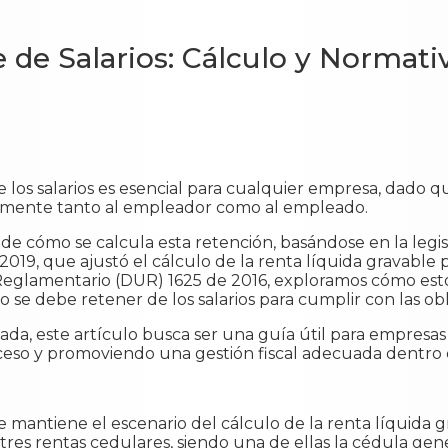
 de Salarios: Cálculo y Normati
 los salarios es esencial para cualquier empresa, dado 
tamente tanto al empleador como al empleado.
 de cómo se calcula esta retención, basándose en la legi
2019, que ajustó el cálculo de la renta líquida gravable 
 Reglamentario (DUR) 1625 de 2016, exploramos cómo est
se debe retener de los salarios para cumplir con las obli
llada, este artículo busca ser una guía útil para empres
so y promoviendo una gestión fiscal adecuada dentro 
e mantiene el escenario del cálculo de la renta líquida g
e tres rentas cedulares, siendo una de ellas la cédula gen