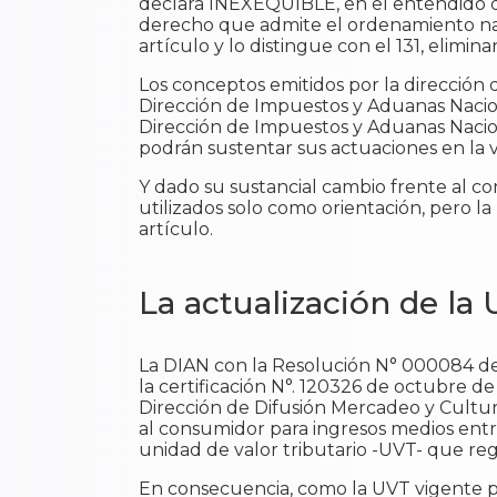
declara INEXEQUIBLE, en el entendido de
derecho que admite el ordenamiento naci
artículo y lo distingue con el 131, elimin
Los conceptos emitidos por la dirección d
Dirección de Impuestos y Aduanas Naciona
Dirección de Impuestos y Aduanas Naciona
podrán sustentar sus actuaciones en la ví
Y dado su sustancial cambio frente al c
utilizados solo como orientación, pero la
artículo.
La actualización de la
La DIAN con la Resolución N° 000084 de 
la certificación N°. 120326 de octubre d
Dirección de Difusión Mercadeo y Cultura
al consumidor para ingresos medios entre 
unidad de valor tributario -UVT- que reg
En consecuencia, como la UVT vigente pa