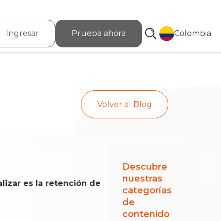
Ingresar
Prueba ahora
Colombia
Volver al Blog
Descubre
nuestras
izar es la retención de
categorías
de
contenido