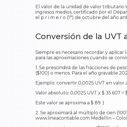
El valor de la unidad de valor tributario
ingresos medios, certificado por el Dep
el p r i m e r o (1°) de octubre del año 
Conversión de la UVT 
Siempre es necesario recordar y aplicar 
para las aproximaciones cuando se convi
1. Se prescindirá de las fracciones de 
($100) o menos. Para el año gravable 20
Ejemplo: convertir 0,0025 UVT en valor 
Valor absoluto: 0,0025 UVT x $ 35.607 = 
Este valor se aproxima a $ 89. }
2. Se aproximará al múltiplo de cien (100
www.lineacontable.com Medellín – Col