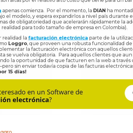
s son altas por el relativo alto costo que tiene para un
a
apenas comienza. Por el momento, la
DIAN
ha montado
 el modelo, y espera expandirlos a nivel país durante el
as de obligatoriedad que acelerarán rápidamente la ado
a realidad para todo tamaño de empresa en Colombia).
 realidad la
facturación electrónica
parte de la utiliz
como
Loggro
, que proveen una robusta funcionalidad de 
ementar la facturación electrónica con aquellos client
sta se vuelva obligatoria. Para aquellos clientes que a
iendo la oportunidad de que facturen en la web a través
—pero sin enviar todavía copia de las facturas electrónica
or 15 días!
nteresado en un Software de
ión electrónica
?
oggro