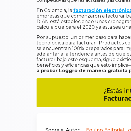
competitivas que las actuales (las cuale
En Colombia, la
facturación electrónic
empresas que comenzaron a facturar bajo
DIAN está estableciendo unos cronogram
calcula que para el 2020 ya esta sea un
Por supuesto, un primer paso para hacer
tecnológica para facturar. Productos 
se encuentran 100% preparados para impl
adelantar a la tendencia antes de que é
facturar bajo este esquema, sigue exist
beneficios y eficiencias que esto implica
a probar Loggro de manera gratuita p
¿Estás i
Facturac
Sobre el Autor:
Equipo Editorial L