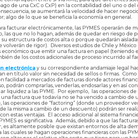
ago de una CxC o CxP) en la contabilidad del uno o del 
consecuencia, se aumentará la velocidad de hacer negocios
or; algo de lo que se beneficia la economía en general.
ra facturar electrónicamente, las PYMES operarán de ma
, las que no lo hagan, además de quedar en riesgo de pe
u estructura de costos alta o porque quedarán aisladas
 volverán de rigor). Diversos estudios de Chile y México
ás económico que emitir una factura en papel (teniendo e
 también de los costos adicionales de proceso incurrido al
ón electrónica
y su correspondiente andamiaje legal hac
n en título valor sin necesidad de sellos o firmas. Com
con facilidad a mercados de facturas donde actores financi
o, podrán comprarlas, venderlas, endosarlas y en así con 
ar liquidez a las PYME. Por ejemplo, las operaciones d
una factura que todavía no se ha vencido a cambio de 
e, las operaciones de “factoring” (donde un proveedor ve
 de la misma a cambio de un descuento) podrán ser real
estas ventajas. El acceso adicional al sistema financier
PYMES es significativa. Además, debido a que las factur
, es altamente posible que existan entornos de alta dem
 a las cuales se hagan operaciones financieras con las P