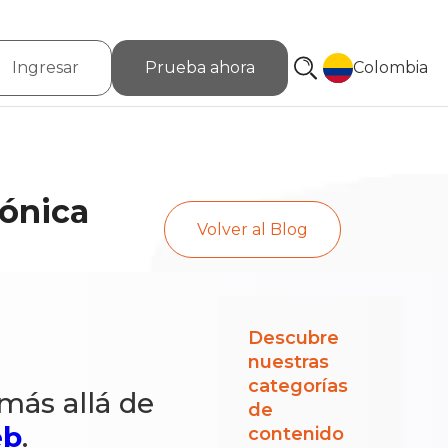
Ingresar
Prueba ahora
Colombia
rónica
Volver al Blog
Descubre
nuestras
categorías
más allá de
de
eb
.
contenido