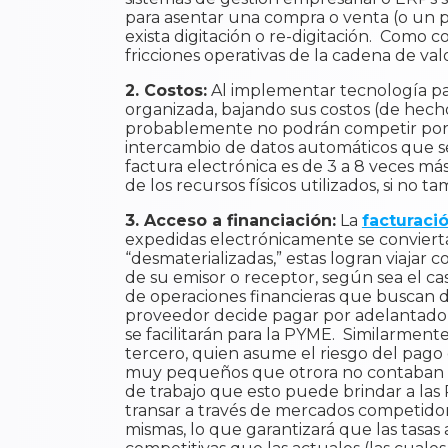
para asentar una compra o venta (o un p
exista digitación o re-digitación. Como 
fricciones operativas de la cadena de val
2. Costos:
Al implementar tecnología pa
organizada, bajando sus costos (de hecho
probablemente no podrán competir por s
intercambio de datos automáticos que se
factura electrónica es de 3 a 8 veces m
de los recursos físicos utilizados, si no
3. Acceso a financiación:
La
facturaci
expedidas electrónicamente se convierta
“desmaterializadas,” estas logran viajar 
de su emisor o receptor, según sea el cas
de operaciones financieras que buscan d
proveedor decide pagar por adelantado 
se facilitarán para la PYME. Similarment
tercero, quien asume el riesgo del pago
muy pequeños que otrora no contaban con 
de trabajo que esto puede brindar a las 
transar a través de mercados competidor
mismas, lo que garantizará que las tasas