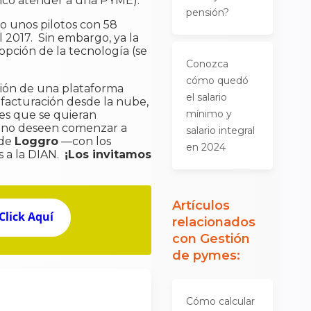
 banco atender a una PYME).
pensión?
 unos pilotos con 58
 2017. Sin embargo, ya la
pción de la tecnología (se
Conozca
cómo quedó
ación de una plataforma
el salario
facturación desde la nube,
mínimo y
es que se quieran
un no deseen comenzar a
salario integral
 de
Loggro
—con los
en 2024
s a la DIAN.
¡Los invitamos
Artículos
Click Aquí
relacionados
con
Gestión
de pymes
:
Cómo calcular