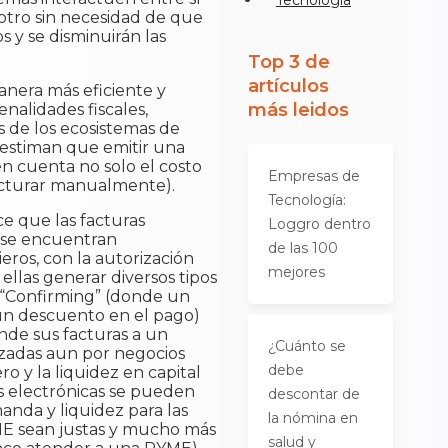
Tecnología
otro sin necesidad de que
 y se disminuirán las
Top 3 de
artículos
nera más eficiente y
más leidos
nalidades fiscales,
 de los ecosistemas de
 estiman que emitir una
n cuenta no solo el costo
Empresas de
 facturar manualmente).
Tecnología:
e que las facturas
Loggro dentro
o se encuentran
de las 100
eros, con la autorización
mejores
ellas generar diversos tipos
e “Confirming” (donde un
un descuento en el pago)
nde sus facturas a un
¿Cuánto se
izadas aun por negocios
debe
o y la liquidez en capital
as electrónicas se pueden
descontar de
anda y liquidez para las
la nómina en
YME sean justas y mucho más
salud y