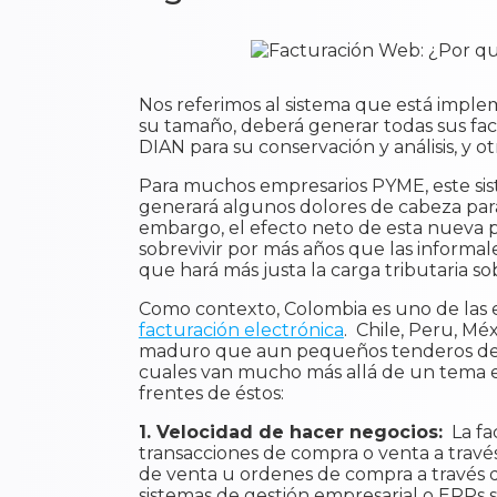
Nos referimos al sistema que está impl
su tamaño, deberá generar todas sus fact
DIAN para su conservación y análisis, y ot
Para muchos empresarios PYME, este sist
generará algunos dolores de cabeza para
embargo, el efecto neto de esta nueva po
sobrevivir por más años que las informale
que hará más justa la carga tributaria so
Como contexto, Colombia es uno de las
facturación electrónica
. Chile, Peru, Mé
maduro que aun pequeños tenderos deben 
cuales van mucho más allá de un tema ec
frentes de éstos:
1. Velocidad de hacer negocios:
La fa
transacciones de compra o venta a través
de venta u ordenes de compra a través d
sistemas de gestión empresarial o ERPs 