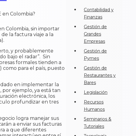
Contabilidad y
Finanzas
Gestión de
n Colombia, sin importar
Grandes
e la factura viaje a la
).
Empresas
ierto, y probablemente
Gestión de
o bajo el radar”. Sin
Pymes
mpresas formales tienden a
n) como para el país, puesto
Gestión de
Restaurantes y
Bares
rdado en implementar la
 por ejemplo, ya está tan
Legislación
ración electrónica, los
culo profundizar en tres
Recursos
Humanos
egocio logra manejar sus
Seminarios &
arán a enviar sus facturas
Tutoriales
ra a que diferentes
emas interactúen entre sí