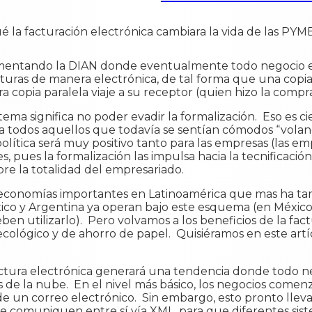
ementando la DIAN donde eventualmente todo negocio e
uras de manera electrónica, de tal forma que una copia d
ra copia paralela viaje a su receptor (quien hizo la compra
ema significa no poder evadir la formalización. Eso es c
 todos aquellos que todavía se sentían cómodos “voland
lítica será muy positivo tanto para las empresas (las e
s, pues la formalización las impulsa hacia la tecnificació
bre la totalidad del empresariado.
 economías importantes en Latinoamérica que mas ha ta
xico y Argentina ya operan bajo este esquema (en México,
utilizarlo). Pero volvamos a los beneficios de la factu
ológico y de ahorro de papel. Quisiéramos en este artí
ctura electrónica generará una tendencia donde todo n
 de la nube. En el nivel más básico, los negocios comenz
e un correo electrónico. Sin embargo, esto pronto lleva
se comuniquen entre sí vía XML, para que diferentes sist