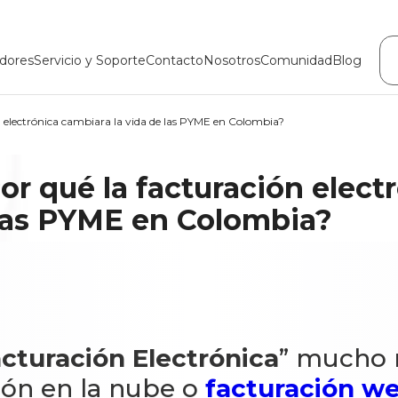
dores
Servicio y Soporte
Contacto
Nosotros
Comunidad
Blog
n electrónica cambiara la vida de las PYME en Colombia?
r qué la facturación elect
 las PYME en Colombia?
cturación Electrónica
” mucho 
ción en la nube o
facturación w