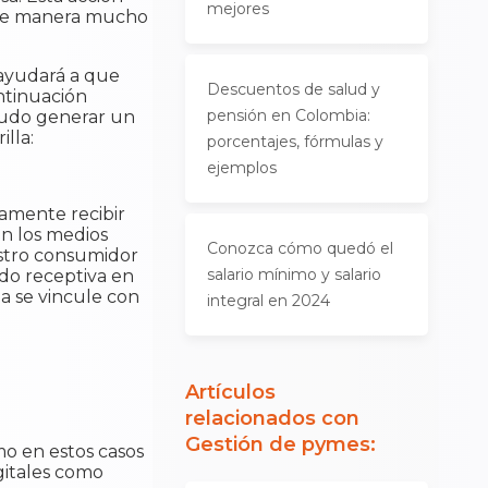
mejores
 de manera mucho
 ayudará a que
Descuentos de salud y
ntinuación
pensión en Colombia:
pudo generar un
lla:
porcentajes, fórmulas y
ejemplos
amente recibir
En los medios
Conozca cómo quedó el
estro consumidor
salario mínimo y salario
ndo receptiva en
a se vincule con
integral en 2024
Artículos
relacionados con
Gestión de pymes
:
mo en estos casos
igitales como