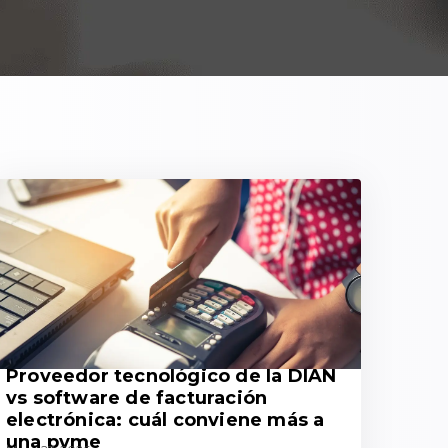
Proveedor tecnológico de la DIAN
vs software de facturación
electrónica: cuál conviene más a
una pyme