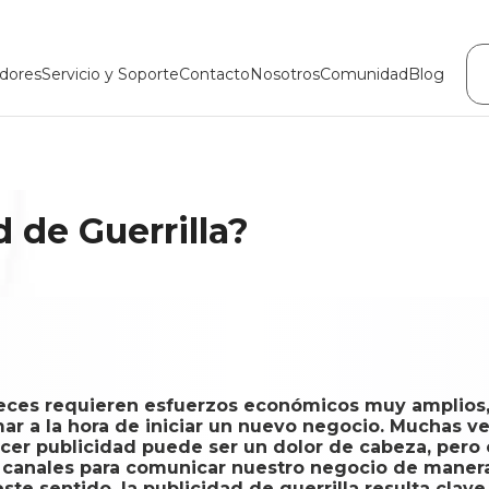
dores
Servicio y Soporte
Contacto
Nosotros
Comunidad
Blog
d de Guerrilla?
ces requieren esfuerzos económicos muy amplios, 
r a la hora de iniciar un nuevo negocio. Muchas v
acer publicidad puede ser un dolor de cabeza, per
n canales para comunicar nuestro negocio de mane
este sentido, la publicidad de guerrilla resulta clave