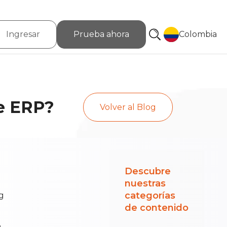
Ingresar
Prueba ahora
Colombia
re ERP?
Volver al Blog
Descubre
nuestras
categorías
de contenido