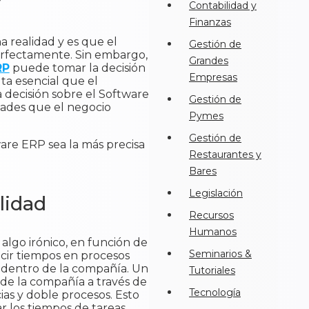
?
Contabilidad y
Finanzas
 realidad y es que el
Gestión de
erfectamente. Sin embargo,
Grandes
RP
puede tomar la decisión
Empresas
lta esencial que el
 decisión sobre el Software
Gestión de
dades que el negocio
Pymes
Gestión de
ware ERP sea la más precisa
Restaurantes y
Bares
Legislación
lidad
Recursos
Humanos
lgo irónico, en función de
Seminarios &
ucir tiempos en procesos
s dentro de la compañía. Un
Tutoriales
 de la compañía a través de
Tecnología
ias y doble procesos. Esto
r los tiempos de tareas