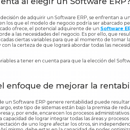
enta al elegir un Software ERP
decisión de adquirir un Software ERP, se enfrentan a una
 en los que el modelo de negocio podría ser abarcado p
cado ofrece, el potencial adquirente de un
Software E
rde a las necesidades del negocio. Es por ello, que resu
icadas ciertas variables para que al momento de tomar la
 con la certeza de que logrará abordar todas las necesi
variables a tener en cuenta para que la elección del Soft
l enfoque de mejorar la rentabi
e un Software ERP genere rentabilidad puede resultar a
bargo, este tipo de sistemas están bajo la premisa de red
resa y, por ende, encarecen los procesos administrativo
capacidad de lograr integrar todas las áreas y procesos
afectación de uno logre afectar los otros, sin independenc
 Así mismo, debe estar en la capacidad de poder optimiza