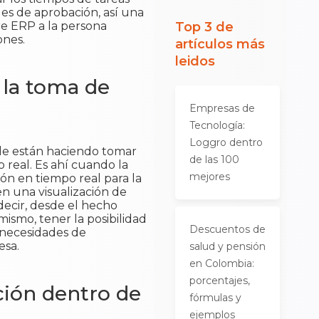
les de aprobación, así una
re ERP a la persona
Top 3 de
ones.
artículos más
leidos
 la toma de
Empresas de
Tecnología:
Loggro dentro
 le están haciendo tomar
de las 100
real. Es ahí cuando la
mejores
ón en tiempo real para la
n una visualización de
decir, desde el hecho
mismo, tener la posibilidad
Descuentos de
s necesidades de
esa.
salud y pensión
en Colombia:
porcentajes,
ción dentro de
fórmulas y
ejemplos