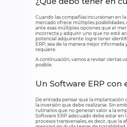
¿Qué debo tener en cu
Cuando las compañías incursionan en la 
mercado ofrece múltiples posibilidades,
ante esas múltiples opciones que el mer
incorrecta y adquirir uno que no esté aco
potencial adquirente logre tener identif
ERP, sea de la manera mejor informada y
requiere.
A continuación, vamos a revisar ciertas 
posible.
Un Software ERP con e
De entrada pensar que la implantación d
la inversión que debe realizarse. Sin em
rutinarios que no generan valor a la emp
Software ERP adecuado debe estar en la 
procesos transversales, es decir, que la 
mejorará sin duda temas de trazabilidad.