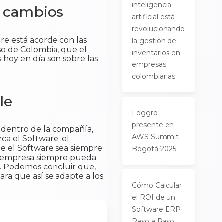
inteligencia
y cambios
artificial está
revolucionando
re está acorde con las
la gestión de
so de Colombia, que el
inventarios en
 hoy en día son sobre las
empresas
colombianas
le
Loggro
presente en
 dentro de la compañía,
AWS Summit
ca el Software; el
ue el Software sea siempre
Bogotá 2025
a empresa siempre pueda
e. Podemos concluir que,
ara que así se adapte a los
Cómo Calcular
el ROI de un
Software ERP
Paso a Paso