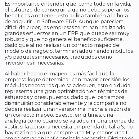
Es importante entender que, como todo en la vida,
el esfuerzo de conseguir algo no debe superar los
beneficios a obtener, esto aplica también a la hora
de adquirir un Software ERP. Aunque pareciera
difícil de creer, las empresas terminan realizando
grandes esfuerzos en un ERP que puede ser muy
robusto y que no genera el beneficio suficiente,
dado que al no realizar un correcto mapeo del
modelo de negocio, terminan adquiriendo módulos
y/o paquetes innecesarios, traducidos como
inversiones innecesarias.
Al haber hecho el mapeo, es más fácil que la
empresa logre determinar con mayor precisión los
módulos necesarios que se adecuen, esto sin duda
representa una gran optimización en términos de
esfuerzos y presupuestos, dado que los tiempos
disminuirán considerablemente y la compañía no
deberá realizar una inversión mal hecha a razón de
un correcto mapeo. Es esto, en últimas, una
analogía como cuando se va adquirir una prenda de
vestir: si la persona necesita un prenda de talla S, no
hay razón para que compre una M, y menos una L,
eso es entrar en ineficiencias innecesarias. Distinto es