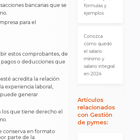
nsacciones bancarias que se
fórmulas y
no.
ejemplos
mpresa para el
Conozca
cómo quedó
el salario
ibir estos comprobantes, de
mínimo y
os pagos o deducciones que
salario integral
en 2024
sté acredita la relación
a experiencia laboral,
e puede generar
Artículos
relacionados
a los que tiene derecho el
con
Gestión
mo.
de pymes
:
e conserva en formato
por parte de la