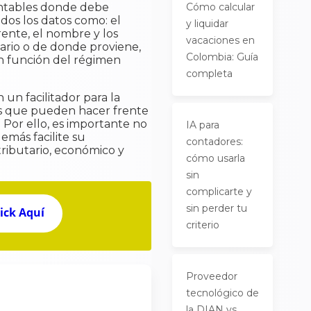
 contables donde debe
Cómo calcular
odos los datos como: el
y liquidar
rente, el nombre y los
vacaciones en
tario o de donde proviene,
Colombia: Guía
 En función del régimen
completa
un facilitador para la
nes que pueden hacer frente
 Por ello, es importante no
IA para
más facilite su
contadores:
tributario, económico y
cómo usarla
sin
complicarte y
sin perder tu
lick Aquí
criterio
Proveedor
tecnológico de
la DIAN vs