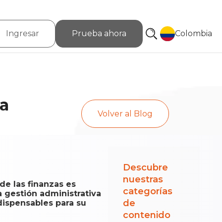
Ingresar
Prueba ahora
Colombia
a
Volver al Blog
Descubre
nuestras
de las finanzas es
categorías
a gestión administrativa
de
dispensables para su
contenido