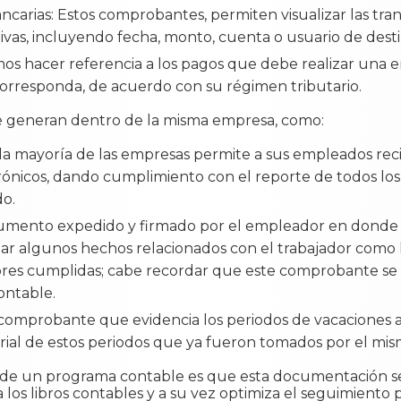
carias: Estos comprobantes, permiten visualizar las tra
ivas, incluyendo fecha, monto, cuenta o usuario de desti
s hacer referencia a los pagos que debe realizar una e
corresponda, de acuerdo con su régimen tributario.
e generan dentro de la misma empresa, como:
 la mayoría de las empresas permite a sus empleados rec
trónicos, dando cumplimiento con el reporte de todos l
do.
ocumento expedido y firmado por el empleador en donde e
ar algunos hechos relacionados con el trabajador como l
bores cumplidas; cabe recordar que este comprobante s
ontable.
l comprobante que evidencia los periodos de vacaciones 
torial de estos periodos que ya fueron tomados por el mis
o de un programa contable es que esta documentación s
 los libros contables y a su vez optimiza el seguimiento 