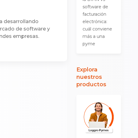
software de
facturación
a desarrollando
electrónica:
ercado de software y
cuál conviene
andes empresas.
más a una
pyme
Explora
nuestros
productos