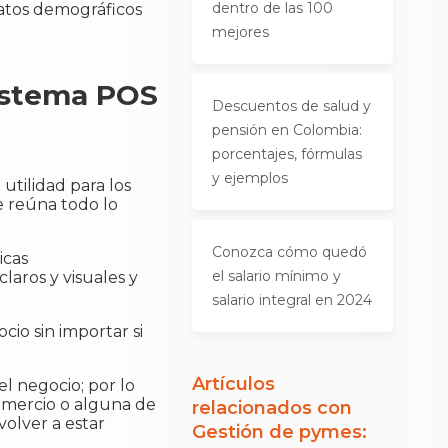
dentro de las 100
datos demográficos
mejores
istema POS
Descuentos de salud y
pensión en Colombia:
porcentajes, fórmulas
y ejemplos
utilidad para los
e reúna todo lo
Conozca cómo quedó
icas
el salario mínimo y
 claros y visuales y
salario integral en 2024
cio sin importar si
Artículos
l negocio; por lo
comercio o alguna de
relacionados con
volver a estar
Gestión de pymes
: