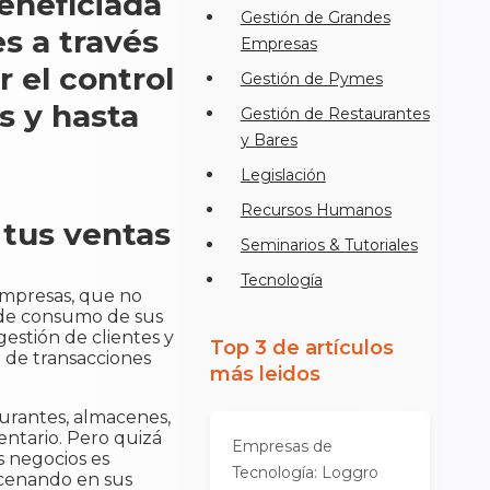
eneficiada
Gestión de Grandes
es a través
Empresas
r el control
Gestión de Pymes
es y hasta
Gestión de Restaurantes
y Bares
Legislación
Recursos Humanos
 tus ventas
Seminarios & Tutoriales
Tecnología
empresas, que no
s de consumo de sus
estión de clientes y
Top 3 de artículos
 de transacciones
más leidos
aurantes, almacenes,
entario. Pero quizá
Empresas de
s negocios es
Tecnología: Loggro
acenando en sus