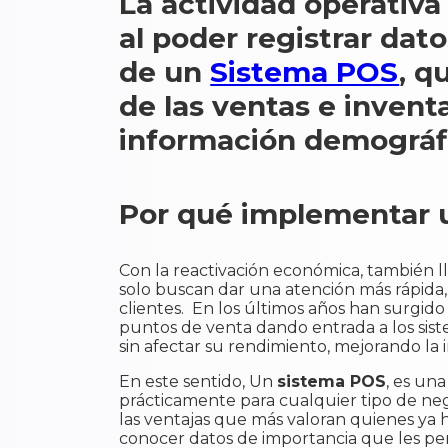
La actividad operativa
al poder registrar dat
de un
Sistema POS
, q
de las ventas e inventa
información demográf
Por qué implementar u
Con la reactivación económica, también 
solo buscan dar una atención más rápida
clientes. En los últimos años han surgido
puntos de venta dando entrada a los si
sin afectar su rendimiento, mejorando la i
En este sentido, Un
sistema POS
, es un
prácticamente para cualquier tipo de neg
las ventajas que más valoran quienes ya h
conocer datos de importancia que les p