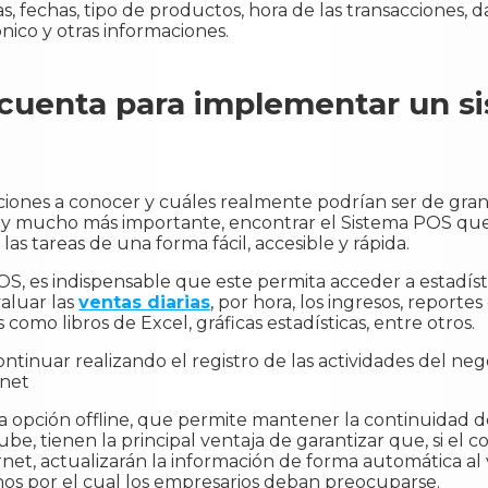
, fechas, tipo de productos, hora de las transacciones, 
nico y otras informaciones.
 cuenta para implementar un s
ciones a conocer y cuáles realmente podrían ser de gran 
es y mucho más importante, encontrar el Sistema POS qu
as tareas de una forma fácil, accesible y rápida.
S, es indispensable que este permita acceder a estadíst
aluar las
ventas diarias
, por hora, los ingresos, reportes
como libros de Excel, gráficas estadísticas, entre otros.
tinuar realizando el registro de las actividades del nego
rnet
a opción offline, que permite mantener la continuidad de
be, tienen la principal ventaja de garantizar que, si el 
rnet, actualizarán la información de forma automática al 
s por el cual los empresarios deban preocuparse.