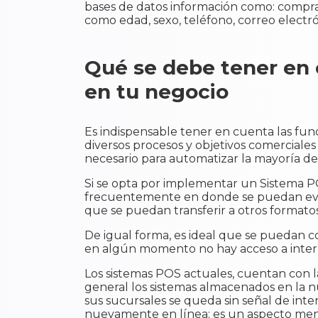
bases de datos información como: compras
como edad, sexo, teléfono, correo electró
Qué se debe tener en
en tu negocio
Es indispensable tener en cuenta las fun
diversos procesos y objetivos comercial
necesario para automatizar la mayoría de l
Si se opta por implementar un Sistema PO
frecuentemente en donde se puedan ev
que se puedan transferir a otros formatos 
De igual forma, es ideal que se puedan con
en algún momento no hay acceso a inte
Los sistemas POS actuales, cuentan con l
general los sistemas almacenados en la nu
sus sucursales se queda sin señal de inte
nuevamente en línea; es un aspecto meno