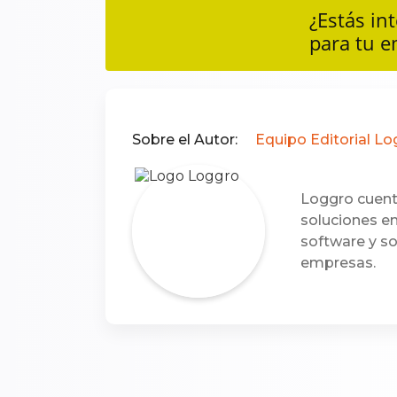
¿Estás in
para tu 
Sobre el Autor:
Equipo Editorial L
Loggro cuent
soluciones em
software y s
empresas.