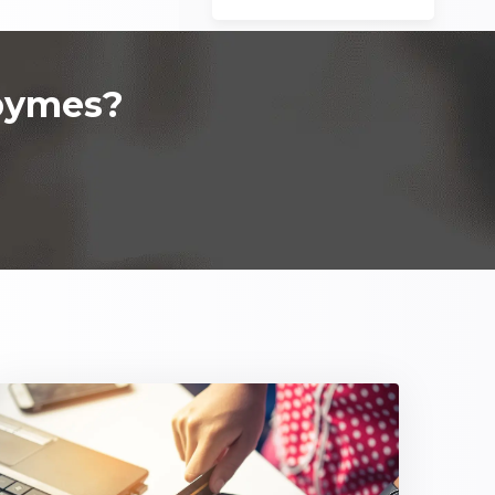
pymes
?