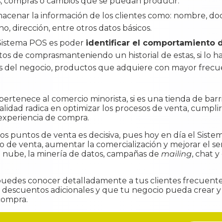
, compras o cambios que se puedan producir.
cenar la información de los clientes como: nombre, 
no, dirección, entre otros datos básicos.
 Sistema POS es poder
identificar el comportamiento d
tos de comprasmanteniendo un historial de estas, si lo 
edes del negocio, productos que adquiere con mayor frec
 pertenece al comercio minorista, si es una tienda de bar
alidad radica en optimizar los procesos de venta, cumplir
a experiencia de compra.
los puntos de venta es decisiva, pues hoy en día el Sist
o de venta, aumentar la comercialización y mejorar el se
 la nube, la minería de datos, campañas de
mailing
, chat 
puedes conocer detalladamente a tus clientes frecuent
o descuentos adicionales y que tu negocio pueda crear y
compra.