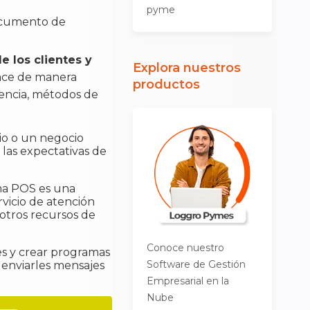
pyme
documento de
e los clientes y
Explora nuestros
hace de manera
productos
uencia, métodos de
rio o un negocio
 las expectativas de
ema POS es una
rvicio de atención
y otros recursos de
Conoce nuestro
es y crear programas
Software de Gestión
 enviarles mensajes
Empresarial en la
Nube