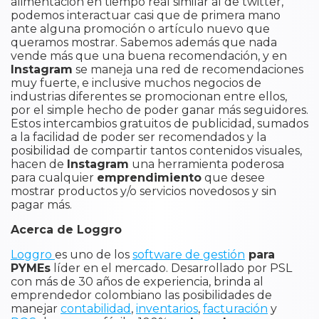
alimentación en tiempo real similar al de twitter,
podemos interactuar casi que de primera mano
ante alguna promoción o artículo nuevo que
queramos mostrar. Sabemos además que nada
vende más que una buena recomendación, y en
Instagram
se maneja una red de recomendaciones
muy fuerte, e inclusive muchos negocios de
industrias diferentes se promocionan entre ellos,
por el simple hecho de poder ganar más seguidores.
Estos intercambios gratuitos de publicidad, sumados
a la facilidad de poder ser recomendados y la
posibilidad de compartir tantos contenidos visuales,
hacen de
Instagram
una herramienta poderosa
para cualquier
emprendimiento
que desee
mostrar productos y/o servicios novedosos y sin
pagar más.
Acerca de Loggro
Loggro
es uno de los
software de gestión
para
PYMEs
líder en el mercado. Desarrollado por PSL
con más de 30 años de experiencia, brinda al
emprendedor colombiano las posibilidades de
manejar
contabilidad
,
inventarios
,
facturación
y