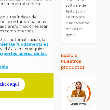
ertenencia al sentirse
software de
facturación
on altos índices de
electrónica:
deberán estar preparadas
cuál conviene
as transformaciones sean
más a una
os como internos.
pyme
: La automatización, la
mientas fundamentales
y el éxito de cualquier
expertos acerca de las
Explora
nuestros
mbia
productos
Click Aquí