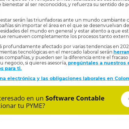
bienestar al ser reconocidos, y refuerza su sentido de p
estar serán las triunfadoras ante un mundo cambiante c
ompañías sin importar el área en el que se desenvuelvan 
esidades del mundo en general y estar atento a que est
que renueven completamente los procesos tanto extern
rá profundamente afectado por varias tendencias en 2023
ramientas tecnológicas en el mercado laboral serán
herra
as compañías, y pueden ser la diferencia entre el fracaso 
 negocio, si quieres asesoría,
pregúntales a nuestros 
 para ti.
na electrónica y las obligaciones laborales en Colo
nteresado en un
Software Contable
tionar tu PYME?