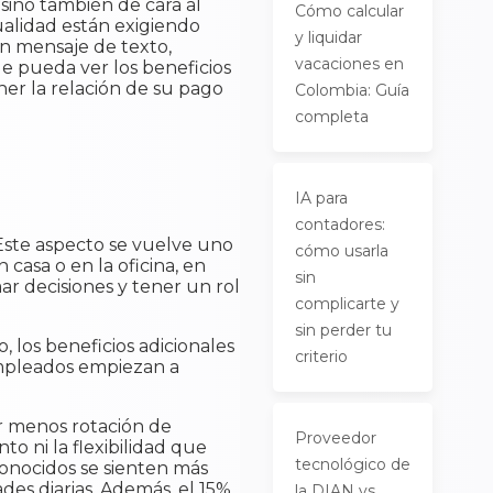
 sino también de cara al
Cómo calcular
ualidad están exigiendo
y liquidar
un mensaje de texto,
vacaciones en
de pueda ver los beneficios
ner la relación de su pago
Colombia: Guía
completa
IA para
contadores:
Este aspecto se vuelve uno
cómo usarla
casa o en la oficina, en
sin
r decisiones y tener un rol
complicarte y
sin perder tu
 los beneficios adicionales
criterio
empleados empiezan a
r menos rotación de
Proveedor
o ni la flexibilidad que
tecnológico de
onocidos se sienten más
ades diarias. Además, el 15%
la DIAN vs