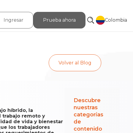
Ingresar
Prueba ahora
Colombia
Volver al Blog
Descubre
nuestras
o híbrido, la
categorías
l trabajo remoto y
de
idad de vida y bienestar
que los trabajadores
contenido
los requerimientos de