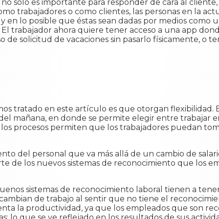
ón no sólo es importante para responder de cara al cliente,
mo trabajadores o como clientes, las personas en la act
, y en lo posible que éstas sean dadas por medios como 
. El trabajador ahora quiere tener acceso a una app don
 de solicitud de vacaciones sin pasarlo físicamente, o te
 tratado en este artículo es que otorgan flexibilidad. 
del mañana, en donde se permite elegir entre trabajar en 
e los procesos permiten que los trabajadores puedan toma
nto del personal que va más allá de un cambio de salario,
rte de los nuevos sistemas de reconocimiento que los 
enos sistemas de reconocimiento laboral tienen a tene
ambian de trabajo al sentir que no tiene el reconocimient
nta la productividad, ya que los empleados que son rec
as; lo que se ve reflejado en los resultados de sus activid