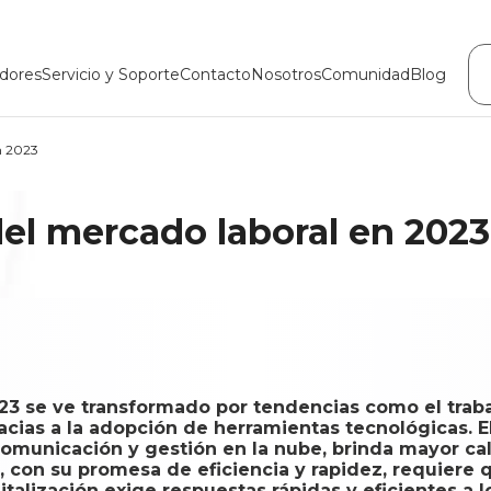
dores
Servicio y Soporte
Contacto
Nosotros
Comunidad
Blog
n 2023
el mercado laboral en 2023
3 se ve transformado por tendencias como el trabaj
racias a la adopción de herramientas tecnológicas. E
omunicación y gestión en la nube, brinda mayor cal
, con su promesa de eficiencia y rapidez, requiere 
italización exige respuestas rápidas y eficientes a 