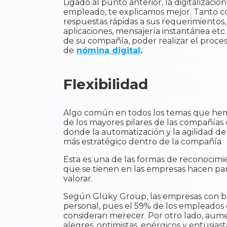
Ligado al punto anterior, la digitalizaci
empleado, te explicamos mejor. Tanto co
respuestas rápidas a sus requerimientos
aplicaciones, mensajería instantánea etc
de su compañía, poder realizar el proceso
de
nómina digital
.
Flexibilidad
Algo común en todos los temas que hemos
de los mayores pilares de las compañías 
donde la automatización y la agilidad d
más estratégico dentro de la compañía.
Esta es una de las formas de reconocimie
que se tienen en las empresas hacen pa
valorar.
Según Glüky Group, las empresas con bu
personal, pues el 59% de los empleados c
consideran merecer. Por otro lado, aume
alegres, optimistas, enérgicos y entusiast