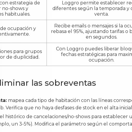
con estrategia de
Loggro permite establecer re
r no-shows y
diferentes según la temporada y 
s habituales.
venta.
Recibe emails o mensajes si la o
 de ocupación y
rebasa el 95%, ajustando tarifas o
entivamente.
en segundos.
Con Loggro puedes liberar bloq
iones para grupos
fechas estratégicas para maxi
ror de duplicidad.
ocupación.
eliminar las sobreventas
ta:
mapea cada tipo de habitación con las líneas corres
. Verifica que no haya desfases de stock en el alta inicial
el histórico de cancelaciones/no-shows para establece
mplo, un 3-5%). Modifica el parámetro según el comport