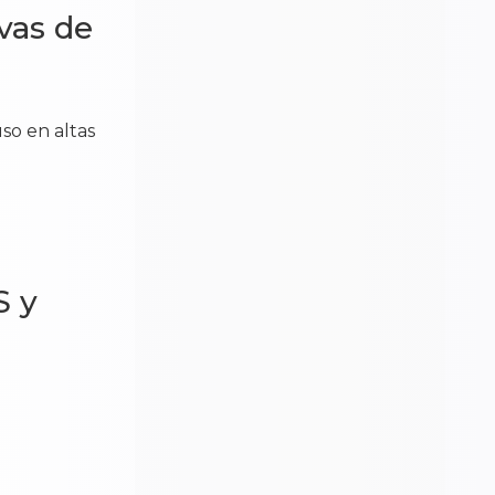
vas de
so en altas
S y