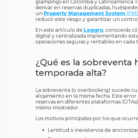
glampings en Colombia y Latinoamérica. P
derivar en reservas duplicadas, huéspedes 
un
Property Management System
(PM
reducir este riesgo y garantizar un control
En este artículo de
Loggro
, conocerás c
digital y centralizada implementando esta 
operaciones seguras y rentables en cada 
¿Qué es la sobreventa 
temporada alta?
La sobreventa (o overbooking) sucede cu
alojamiento en la misma fecha. Este erro
reservas en diferentes plataformas (OTA
mismo mostrador.
Los motivos principales por los que ocurr
Lentitud o inexistencia de sincroniza