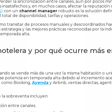
erder la sincronización entre canales, aún por pocos m
insatisfechos y, en muchos casos, afectar la reputación 
S)
con un
channel manager
robusto es la solución defin
 total de disponibilidad, tarifas y operaciones.
ómo transitar de procesos manuales y descoordinados ha
estrategia y las mejores prácticas reconocidas por la ind
temporada alta.
hotelera y por qué ocurre más 
ando se vende más de una vez la misma habitación o un
r se potencia en temporada alta debido al incremento ac
s) como Booking,
Ayenda
y Airbnb, ventas directas, agente
e la sobreventa incluyen:
ción entre canales.