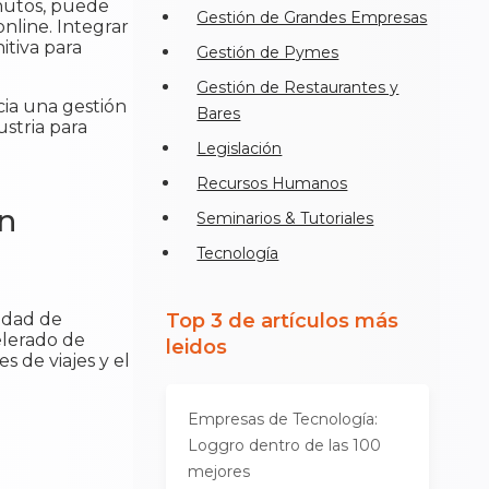
inutos, puede
Gestión de Grandes Empresas
online. Integrar
itiva para
Gestión de Pymes
Gestión de Restaurantes y
cia una gestión
Bares
ustria para
Legislación
Recursos Humanos
en
Seminarios & Tutoriales
Tecnología
idad de
Top 3 de artículos más
elerado de
leidos
s de viajes y el
Empresas de Tecnología:
Loggro dentro de las 100
mejores