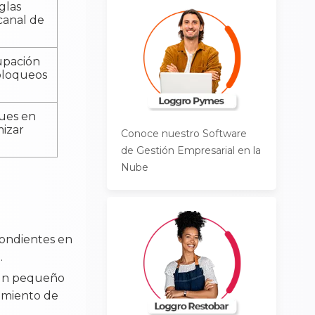
glas
canal de
cupación
 bloqueos
ues en
mizar
Conoce nuestro Software
de Gestión Empresarial en la
Nube
pondientes en
.
r un pequeño
amiento de