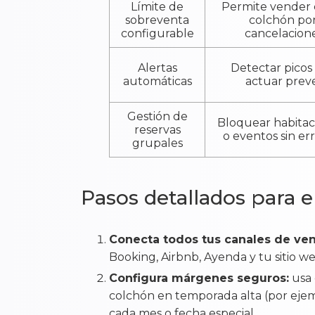
Límite de
Permite vender 
sobreventa
colchón po
configurable
cancelacione
Alertas
Detectar picos
automáticas
actuar prev
Gestión de
Bloquear habitac
reservas
o eventos sin er
grupales
Pasos detallados para 
Conecta todos tus canales de ven
Booking, Airbnb, Ayenda y tu sitio web
Configura márgenes seguros:
usa 
colchón en temporada alta (por eje
cada mes o fecha especial.