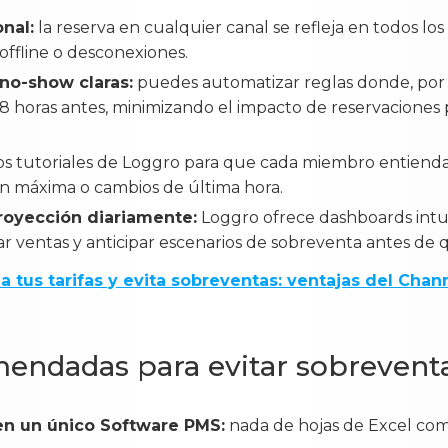
onal:
la reserva en cualquier canal se refleja en todos lo
offline o desconexiones.
 no-show claras:
puedes automatizar reglas donde, por 
48 horas antes, minimizando el impacto de reservaciones
s tutoriales de Loggro para que cada miembro entienda 
 máxima o cambios de última hora.
royección diariamente:
Loggro ofrece dashboards intu
rar ventas y anticipar escenarios de sobreventa antes de
a tus tarifas y evita sobreventas: ventajas del Cha
mendadas para evitar sobrevent
 en un único Software PMS:
nada de hojas de Excel com