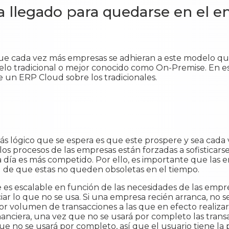
 llegado para quedarse en el e
que cada vez más empresas se adhieran a este modelo qu
lo tradicional o mejor conocido como On-Premise. En es
e un ERP Cloud sobre los tradicionales.
s lógico que se espera es que este prospere y sea cad
los procesos de las empresas están forzadas a sofisticars
día es más competido. Por ello, es importante que las
ad de que estas no queden obsoletas en el tiempo.
es escalable en función de las necesidades de las empre
iar lo que no se usa. Si una empresa recién arranca, no s
 volumen de transacciones a las que en efecto realizar
financiera, una vez que no se usará por completo las tran
 no se usará por completo, así que el usuario tiene la 