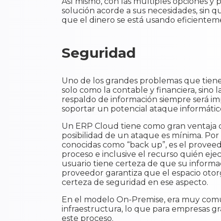
Así mismo, con las múltiples opciones y
solución acorde a sus necesidades, sin 
que el dinero se está usando eficientem
Seguridad
Uno de los grandes problemas que tienen
solo como la contable y financiera, sino 
respaldo de información siempre será i
soportar un potencial ataque informáti
Un ERP Cloud tiene como gran ventaja q
posibilidad de un ataque es mínima. Por 
conocidas como “back up”, es el proveedo
proceso e inclusive el recurso quién eje
usuario tiene certeza de que su informa
proveedor garantiza que el espacio oto
certeza de seguridad en ese aspecto.
En el modelo On-Premise, era muy común
infraestructura, lo que para empresas g
este proceso.