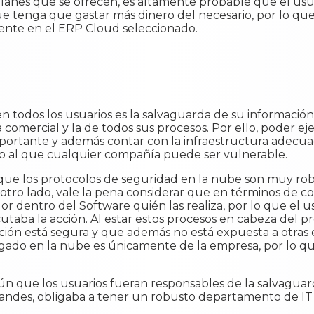
 planes que se ofrecen, es altamente probable que el us
que tenga que gastar más dinero del necesario, por lo qu
ente en el ERP Cloud seleccionado.
 todos los usuarios es la salvaguarda de su información
la comercial y la de todos sus procesos. Por ello, poder e
mportante y además contar con la infraestructura adecu
co al que cualquier compañía puede ser vulnerable.
ue los protocolos de seguridad en la nube son muy robu
otro lado, vale la pena considerar que en términos de c
r dentro del Software quién las realiza, por lo que el us
cutaba la acción. Al estar estos procesos en cabeza del 
ción está segura y que además no está expuesta a otras 
rgado en la nube es únicamente de la empresa, por lo q
 que los usuarios fueran responsables de la salvaguard
randes, obligaba a tener un robusto departamento de IT q