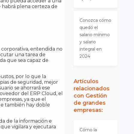
uario pueda acceder a una
e habrá plena certeza de
Conozca cómo
quedó el
salario mínimo
y salario
 corporativa, entendida no
integral en
jecutar una tarea de
2024
ada que sea capaz de
stos, por lo que la
Artículos
opias de seguridad, mejor
uario se ahorrará ese
relacionados
proveedor del ERP Cloud, el
con
Gestión
empresas, ya que el
de grandes
ue también hay doble
empresas
:
a de la información e
ue vigilara y ejecutara
Cómo la