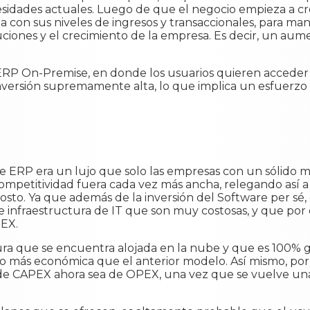
cesidades actuales. Luego de que el negocio empieza a cr
ia con sus niveles de ingresos y transaccionales, para m
uciones y el crecimiento de la empresa. Es decir, un aum
 ERP On-Premise, en donde los usuarios quieren acceder
inversión supremamente alta, lo que implica un esfuerz
 ERP era un lujo que solo las empresas con un sólido m
competitividad fuera cada vez más ancha, relegando así 
 costo. Ya que además de la inversión del Software per sé,
de infraestructura de IT que son muy costosas, y que por 
PEX.
ura que se encuentra alojada en la nube y que es 100% g
o más económica que el anterior modelo. Así mismo, por
de CAPEX ahora sea de OPEX, una vez que se vuelve un