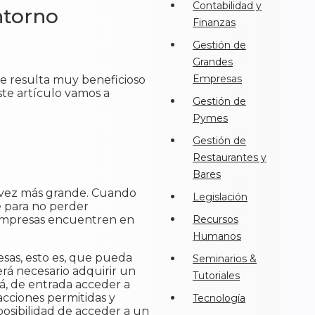
Contabilidad y
ntorno
Finanzas
Gestión de
Grandes
Empresas
e resulta muy beneficioso
te artículo vamos a
Gestión de
Pymes
Gestión de
Restaurantes y
Bares
a vez más grande. Cuando
Legislación
e para no perder
 empresas encuentren en
Recursos
Humanos
sas, esto es, que pueda
Seminarios &
erá necesario adquirir un
Tutoriales
á, de entrada acceder a
sacciones permitidas y
Tecnología
posibilidad de acceder a un