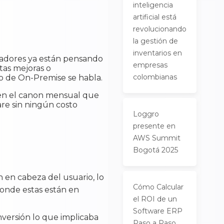
inteligencia
artificial está
revolucionando
la gestión de
inventarios en
lladores ya están pensando
empresas
tas mejoras o
colombianas
do de On-Premise se habla.
 en el canon mensual que
re sin ningún costo
Loggro
presente en
AWS Summit
Bogotá 2025
en cabeza del usuario, lo
Cómo Calcular
onde estas están en
el ROI de un
Software ERP
versión lo que implicaba
Paso a Paso