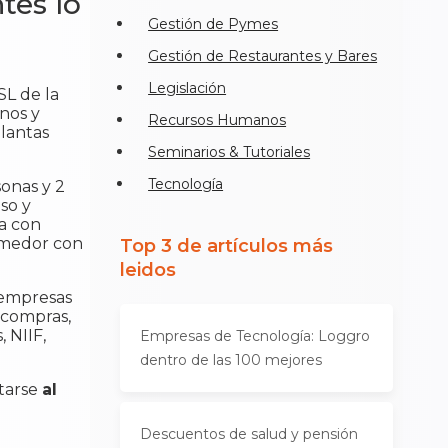
tes lo
Gestión de Pymes
Gestión de Restaurantes y Bares
Legislación
SL de la
nos y
Recursos Humanos
plantas
Seminarios & Tutoriales
Tecnología
sonas y 2
so y
da con
omedor con
Top 3 de artículos más
leidos
 empresas
(compras,
, NIIF,
Empresas de Tecnología: Loggro
dentro de las 100 mejores
ctarse
al
Descuentos de salud y pensión