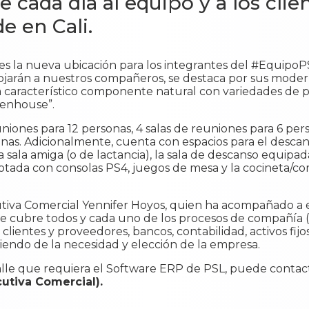
cada día al equipo y a los clien
e en Cali.
 es la nueva ubicación para los integrantes del #EquipoP
lojarán a nuestros compañeros, se destaca por sus moder
 ya característico componente natural con variedades de 
eenhouse”.
uniones para 12 personas, 4 salas de reuniones para 6 per
sonas. Adicionalmente, cuenta con espacios para el descan
 sala amiga (o de lactancia), la sala de descanso equipa
otada con consolas PS4, juegos de mesa y la cocineta/c
ecutiva Comercial Yennifer Hoyos, quien ha acompañado a
e cubre todos y cada uno de los procesos de compañía 
clientes y proveedores, bancos, contabilidad, activos fijos
iendo de la necesidad y elección de la empresa.
alle que requiera el Software ERP de PSL, puede conta
utiva Comercial).