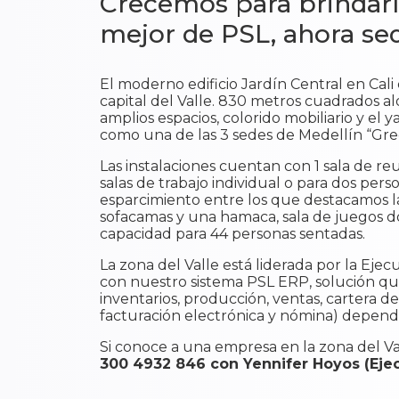
Crecemos para brindarle 
mejor de PSL, ahora sed
El moderno edificio Jardín Central en Cali
capital del Valle. 830 metros cuadrados a
amplios espacios, colorido mobiliario y el
como una de las 3 sedes de Medellín “Gr
Las instalaciones cuentan con 1 sala de re
salas de trabajo individual o para dos per
esparcimiento entre los que destacamos la
sofacamas y una hamaca, sala de juegos d
capacidad para 44 personas sentadas.
La zona del Valle está liderada por la Ej
con nuestro sistema PSL ERP, solución qu
inventarios, producción, ventas, cartera de 
facturación electrónica y nómina) depend
Si conoce a una empresa en la zona del V
300 4932 846 con Yennifer Hoyos (Ejec