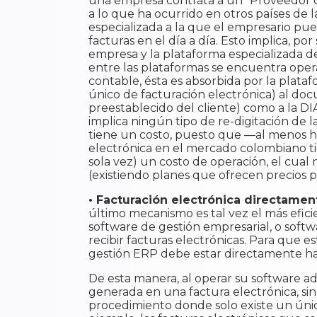
una empresa contrata a un “Proveedor d
a lo que ha ocurrido en otros países de
especializada a la que el empresario pu
facturas en el día a día. Esto implica, 
empresa y la plataforma especializada de 
entre las plataformas se encuentra oper
contable, ésta es absorbida por la plata
único de facturación electrónica) al docu
preestablecido del cliente) como a la 
implica ningún tipo de re-digitación de l
tiene un costo, puesto que —al menos h
electrónica en el mercado colombiano tie
sola vez) un costo de operación, el cua
(existiendo planes que ofrecen precios 
• Facturación electrónica directamen
último mecanismo es tal vez el más efici
software de gestión empresarial, o soft
recibir facturas electrónicas. Para que 
gestión ERP debe estar directamente ha
De esta manera, al operar su software adm
generada en una factura electrónica, sin
procedimiento donde solo existe un únic