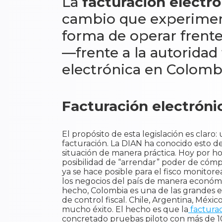
La
facturación electr
cambio que experimen
forma de operar frente
—frente a la autoridad 
electrónica en Colombia
​Facturación electrón
El propósito de esta legislación es clar
facturación. La DIAN ha conocido esto d
situación de manera práctica. Hoy por hoy
posibilidad de “arrendar” poder de cómp
ya se hace posible para el fisco monitor
los negocios del país de manera económi
hecho, Colombia es una de las grandes
de control fiscal. Chile, Argentina, Méx
mucho éxito. El hecho es que la
facturac
concretado pruebas piloto con más de 1