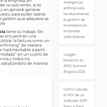
e la empresa, sin
inteligencia
e no solo emitir, si no
artificial está
, y en general generar
revolucionando
uesto, para poder operar
e gestión que adquiere se
la gestión de
bia.
inventarios en
empresas
bia
tiene su trabajo. Sin
s se encuentran una
colombianas
utilizar la factura como un
 “confirming” de manera
hará inevitable a partir
enlodado” en un cuello de
Loggro
orma y todos los
presente en
a, adoptándolo de manera
AWS Summit
Bogotá 2025
Cómo Calcular
el ROI de un
Software ERP
Paso a Paso