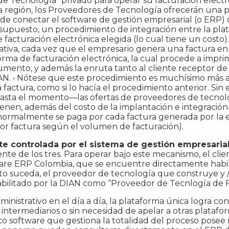
e Tecnología” privado para operar su facturación elect
 la región, los Proveedores de Tecnología ofrecerán una 
ede conectar el software de gestión empresarial (o ERP)
por supuesto, un procedimiento de integración entre la p
facturación electrónica elegida (lo cual tiene un costo).
ativa, cada vez que el empresario genera una factura e
forma de facturación electrónica, la cual procede a impr
mento, y además la enruta tanto al cliente receptor de l
DIAN. • Nótese que este procedimiento es muchísimo más
a factura, como si lo hacía el procedimiento anterior. Si
asta el momento—las ofertas de proveedores de tecnolo
nen, además del costo de la implantación e integración 
l normalmente se paga por cada factura generada por la
por factura según el volumen de facturación).
te controlada por el sistema de gestión empresarial 
ente de los tres. Para operar bajo este mecanismo, el cl
ware ERP Colombia, que se encuentre directamente habil
esto suceda, el proveedor de tecnología que construye y /
bilitado por la DIAN como “Proveedor de Tecnlogía de F
inistrativo en el día a día, la plataforma única logra con
 intermediarios o sin necesidad de apelar a otras platafo
o software que gestiona la totalidad del proceso posee