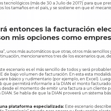
s tecnológicos (más de 30 a Julio de 2017) para que pres
os los tamaños en el país, y se sostiene en que el mecanis
 entonces la facturación elec
son mis opciones como empres
ma”, unos más automáticos que otras, otros más sencillos 
ntinuación, mencionaremos tres de los escenarios que, d
ste escenario es el más sencillo de todos y será probabl
E de bajo volumen de facturación. En esta esta modali
ware básico y rudimentario (por ejemplo, en Excel). Luego
b que permitirá informarle a la DIAN el monto facturado
as desde el momento de emitir una factura a un cliente p
 DIAN. Se habla de que la DIAN proveerá un sistema bás
 una plataforma especializada:
Este escenario describ