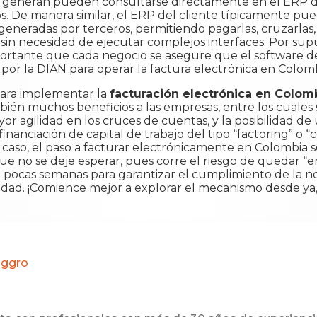
se generan pueden consultarse directamente en el ERP d
s. De manera similar, el ERP del cliente típicamente pued
s generadas por terceros, permitiendo pagarlas, cruzarlas
 sin necesidad de ejecutar complejos interfaces. Por sup
ortante que cada negocio se asegure que el software d
por la DIAN para operar la factura electrónica en Colom
para implementar la
facturación electrónica en Colom
mbién muchos beneficios a las empresas, entre los cuale
r agilidad en los cruces de cuentas, y la posibilidad de 
 financiación de capital de trabajo del tipo “factoring” o
so, el paso a facturar electrónicamente en Colombia se 
e no se deje esperar, pues corre el riesgo de quedar “
 pocas semanas para garantizar el cumplimiento de la n
idad. ¡Comience mejor a explorar el mecanismo desde y
oggro