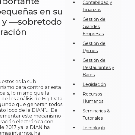
mportante
Contabilidad y
pequeñas en su
Finanzas
es y —sobretodo
Gestión de
Grandes
uración
Empresas
Gestión de
Pymes
Gestión de
Restaurantes y
Bares
estos es la sub-
Legislación
nismo para controlar esta
país, lo mismo que la
Recursos
 los análisis de Big Data,
Humanos
 segundo que generan todos
nto loco de la DIAN”… De
Seminarios &
plementar este mecanismo
Tutoriales
uración electrónica con
de 2017 ya la DIAN ha
Tecnología
emas internos, ha