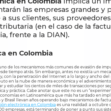
ónica en Colombia
implica un i
tarán las empresas grandes y 
 a sus clientes, sus proveedor
tributaria (en el caso de la fact
, frente a la DIAN).
ica en Colombia
o: uno de los mecanismos más comunes de evasión de impu
esde tiempo atrás. Sin embargo, antes no existía un meca
, con la penetración del Internet a lo largo y ancho del 
uto en la nube de manera económica y el advenimiento de
ear y estudiar los cientos de miles de transacciones por
ca y práctica. Cabe anotar que este no es un “experime
 economías en Latinoamérica que más ha tardado en im
ico y Brasil llevan años operando bajo mecanismos de fact
ión electrónica en Colombia
es una realidad: a octubre 
00 empresas, está terminando de poner a punto sus sist