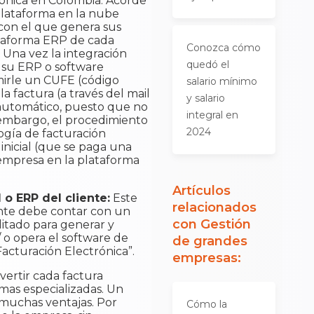
rónica en Colombia. Acorde
plataforma en la nube
 con el que genera sus
lataforma ERP de cada
Conozca cómo
 Una vez la integración
quedó el
n su ERP o software
imirle un CUFE (código
salario mínimo
a factura (a través del mail
y salario
 automático, puesto que no
integral en
n embargo, el procedimiento
2024
gía de facturación
inicial (que se paga una
 empresa en la plataforma
Artículos
o ERP del cliente:
Este
relacionados
iente debe contar con un
con
Gestión
itado para generar y
 o opera el software de
de grandes
acturación Electrónica”.
empresas
:
vertir cada factura
rmas especializadas. Un
 muchas ventajas. Por
Cómo la