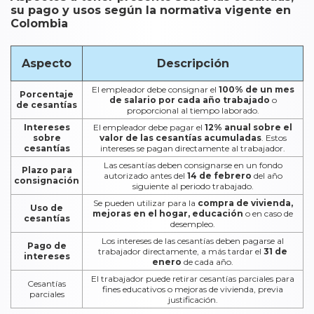
su pago y usos según la normativa vigente en
Colombia
Aspecto
Descripción
El empleador debe consignar el
100% de un mes
Porcentaje
de salario por cada año trabajado
o
de cesantías
proporcional al tiempo laborado.
Intereses
El empleador debe pagar el
12% anual sobre el
sobre
valor de las cesantías acumuladas
. Estos
cesantías
intereses se pagan directamente al trabajador.
Las cesantías deben consignarse en un fondo
Plazo para
autorizado antes del
14 de febrero
del año
consignación
siguiente al periodo trabajado.
Se pueden utilizar para la
compra de vivienda,
Uso de
mejoras en el hogar, educación
o en caso de
cesantías
desempleo.
Los intereses de las cesantías deben pagarse al
Pago de
trabajador directamente, a más tardar el
31 de
intereses
enero
de cada año.
El trabajador puede retirar cesantías parciales para
Cesantías
fines educativos o mejoras de vivienda, previa
parciales
justificación.