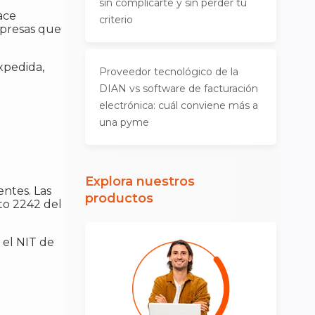
sin complicarte y sin perder tu
ace
criterio
mpresas que
xpedida,
Proveedor tecnológico de la
DIAN vs software de facturación
electrónica: cuál conviene más a
una pyme
Explora nuestros
entes. Las
productos
eto 2242 del
 el NIT de