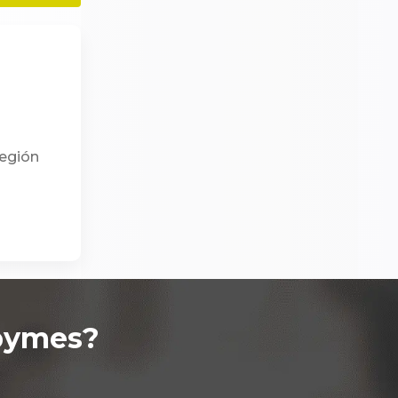
región
pymes
?