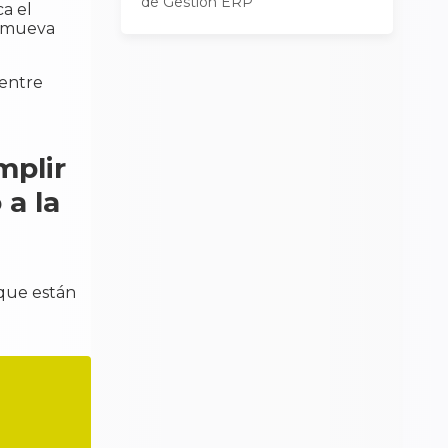
de Gestión ERP
ca el
e mueva
 entre
mplir
 a la
 que están