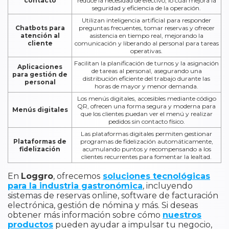
contacto
reduce la necesidad de efectivo, lo cual mejora la
seguridad y eficiencia de la operación.
Utilizan inteligencia artificial para responder
Chatbots para
preguntas frecuentes, tomar reservas y ofrecer
atención al
asistencia en tiempo real, mejorando la
cliente
comunicación y liberando al personal para tareas
operativas.
Facilitan la planificación de turnos y la asignación
Aplicaciones
de tareas al personal, asegurando una
para gestión de
distribución eficiente del trabajo durante las
personal
horas de mayor y menor demanda.
Los menús digitales, accesibles mediante código
QR, ofrecen una forma segura y moderna para
Menús digitales
que los clientes puedan ver el menú y realizar
pedidos sin contacto físico.
Las plataformas digitales permiten gestionar
Plataformas de
programas de fidelización automáticamente,
fidelización
acumulando puntos y recompensando a los
clientes recurrentes para fomentar la lealtad.
En
Loggro
, ofrecemos
soluciones tecnológicas
para la industria gastronómica
, incluyendo
sistemas de reservas online, software de facturación
electrónica, gestión de nómina y más. Si deseas
obtener más información sobre cómo
nuestros
productos
pueden ayudar a impulsar tu negocio,