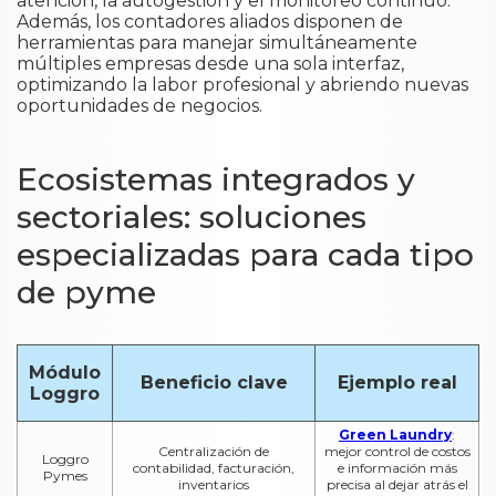
atención, la autogestión y el monitoreo continuo.
Además, los contadores aliados disponen de
herramientas para manejar simultáneamente
múltiples empresas desde una sola interfaz,
optimizando la labor profesional y abriendo nuevas
oportunidades de negocios.
Ecosistemas integrados y
sectoriales: soluciones
especializadas para cada tipo
de pyme
Módulo
Beneficio clave
Ejemplo real
Loggro
Green Laundry
:
Centralización de
mejor control de costos
Loggro
contabilidad, facturación,
e información más
Pymes
inventarios
precisa al dejar atrás el