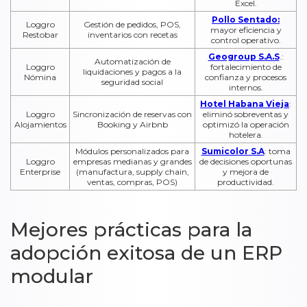
Excel.
Pollo Sentado:
Loggro
Gestión de pedidos, POS,
mayor eficiencia y
Restobar
inventarios con recetas
control operativo.
Geogroup S.A.S
.:
Automatización de
Loggro
fortalecimiento de
liquidaciones y pagos a la
Nómina
confianza y procesos
seguridad social
internos.
Hotel Habana Vieja
:
Loggro
Sincronización de reservas con
eliminó sobreventas y
Alojamientos
Booking y Airbnb
optimizó la operación
hotelera.
Módulos personalizados para
Sumicolor S.A
: toma
Loggro
empresas medianas y grandes
de decisiones oportunas
Enterprise
(manufactura, supply chain,
y mejora de
ventas, compras, POS)
productividad.
Mejores prácticas para la
adopción exitosa de un ERP
modular