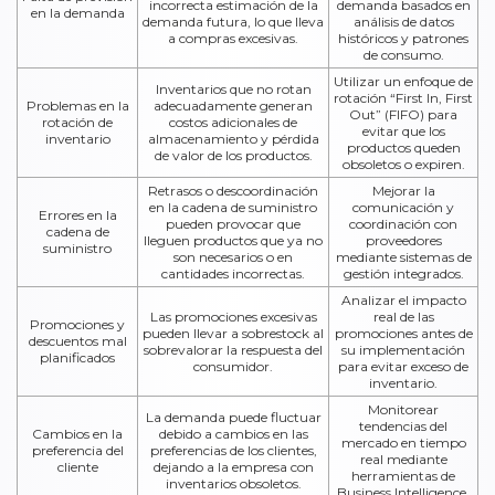
incorrecta estimación de la
demanda basados en
en la demanda
demanda futura, lo que lleva
análisis de datos
a compras excesivas.
históricos y patrones
de consumo.
Utilizar un enfoque de
Inventarios que no rotan
rotación “First In, First
Problemas en la
adecuadamente generan
Out” (FIFO) para
rotación de
costos adicionales de
evitar que los
inventario
almacenamiento y pérdida
productos queden
de valor de los productos.
obsoletos o expiren.
Retrasos o descoordinación
Mejorar la
en la cadena de suministro
comunicación y
Errores en la
pueden provocar que
coordinación con
cadena de
lleguen productos que ya no
proveedores
suministro
son necesarios o en
mediante sistemas de
cantidades incorrectas.
gestión integrados.
Analizar el impacto
Las promociones excesivas
real de las
Promociones y
pueden llevar a sobrestock al
promociones antes de
descuentos mal
sobrevalorar la respuesta del
su implementación
planificados
consumidor.
para evitar exceso de
inventario.
Monitorear
La demanda puede fluctuar
tendencias del
Cambios en la
debido a cambios en las
mercado en tiempo
preferencia del
preferencias de los clientes,
real mediante
cliente
dejando a la empresa con
herramientas de
inventarios obsoletos.
Business Intelligence.