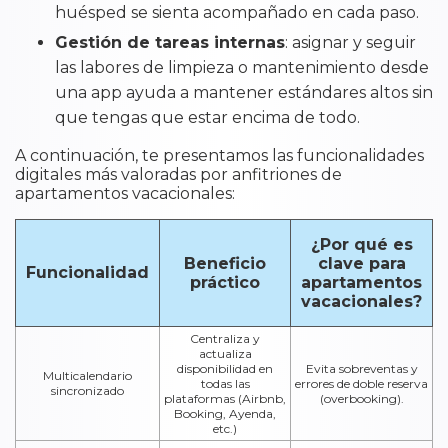
huésped se sienta acompañado en cada paso.
Gestión de tareas internas
: asignar y seguir
las labores de limpieza o mantenimiento desde
una app ayuda a mantener estándares altos sin
que tengas que estar encima de todo.
A continuación, te presentamos las funcionalidades
digitales más valoradas por anfitriones de
apartamentos vacacionales:
¿Por qué es
Beneficio
clave para
Funcionalidad
práctico
apartamentos
vacacionales?
Centraliza y
actualiza
disponibilidad en
Evita sobreventas y
Multicalendario
todas las
errores de doble reserva
sincronizado
plataformas (Airbnb,
(overbooking).
Booking, Ayenda,
etc.)