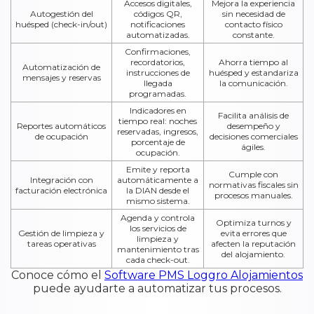
Accesos digitales,
Mejora la experiencia
Autogestión del
códigos QR,
sin necesidad de
huésped (check-in/out)
notificaciones
contacto físico
automatizadas.
constante.
Confirmaciones,
recordatorios,
Ahorra tiempo al
Automatización de
instrucciones de
huésped y estandariza
mensajes y reservas
llegada
la comunicación.
programadas.
Indicadores en
Facilita análisis de
tiempo real: noches
Reportes automáticos
desempeño y
reservadas, ingresos,
de ocupación
decisiones comerciales
porcentaje de
ágiles.
ocupación.
Emite y reporta
Cumple con
Integración con
automáticamente a
normativas fiscales sin
facturación electrónica
la DIAN desde el
procesos manuales.
mismo sistema.
Agenda y controla
Optimiza turnos y
los servicios de
Gestión de limpieza y
evita errores que
limpieza y
tareas operativas
afecten la reputación
mantenimiento tras
del alojamiento.
cada check-out.
Conoce cómo el
Software PMS Loggro Alojamientos
puede ayudarte a automatizar tus procesos.