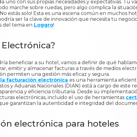
a uno con sus propias necesidades y expectativas. Tu v
odo marche sobre ruedas, pero algo complica la situación
 ¡No estás solo! Esta es una escena común en muchos ho
odría ser la clave de innovación que necesita tu negocio
ás del tema en
Loggro
!
 Electrónica?
ía beneficiar a su hotel, vamos a definir de qué hablamo
rar, emitir y almacenar facturas a través de medios electr
én permiten una gestión más eficaz y segura.
la facturación electrónica
es una herramienta eficient
tos y Aduanas Nacionales (DIAN) está a cargo de este r
nsparencia y eficiencia tributaria. Desde su implementac
facturas electrónicas, incluido el uso de herramientas
cert
que garantizan la autenticidad e integridad del docume
ión electrónica para hoteles