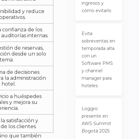
ingresos y
cómo evitarlo
enibilidad y reduce
operativos.
 confianza de los
Evita
a auditorías internas.
sobreventas en
estión de reservas,
temporada alta
ación desde un solo
con un
stema.
Software PMS
y channel
ma de decisiones
ra la administración
manager para
 hotel.
hoteles
rvicio a huéspedes
ales y mejora su
riencia.
Loggro
presente en
a satisfacción y
AWS Summit
 de los clientes.
Bogotá 2025
 sino que también