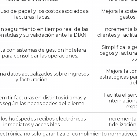
 uso de papel y los costos asociados a
Mejora la sost
facturas físicas.
gastos 
n seguimiento en tiempo real de las
Incrementa la
emitidas y su validación ante la DIAN.
clientes y facilit
Simplifica la g
ta con sistemas de gestión hotelera
pagos y factur
 para consolidar las operaciones.
si
Mejora la to
na datos actualizados sobre ingresos
estratégicas pa
y facturación.
del
Facilita el se
mitir facturas en distintos idiomas y
internacion
según las necesidades del cliente.
expe
 los huéspedes recibos electrónicos
Incrementa l
inmediatos y accesibles.
fidelización
ectrónica no solo garantiza el cumplimiento normativo,