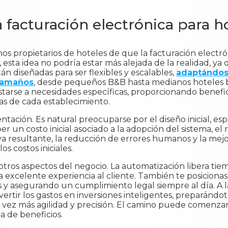
a facturación electrónica para h
os propietarios de hoteles de que la facturación electr
sta idea no podría estar más alejada de la realidad, ya q
án diseñadas para ser flexibles y escalables,
adaptándos
 tamaños
, desde pequeños B&B hasta medianos hoteles 
starse a necesidades específicas, proporcionando benefic
as de cada establecimiento.
ación. Es natural preocuparse por el diseño inicial, es
n costo inicial asociado a la adopción del sistema, el r
iva resultante, la reducción de errores humanos y la mejor
s costos iniciales.
tros aspectos del negocio. La automatización libera tie
 excelente experiencia al cliente. También te posiciona
as y asegurando un cumplimiento legal siempre al día. A l
ertir los gastos en inversiones inteligentes, preparándo
vez más agilidad y precisión. El camino puede comenzar
a de beneficios.