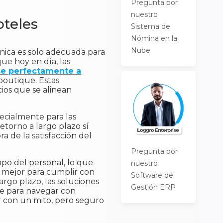
Pregunta por
nuestro
oteles
Sistema de
Nómina en la
Nube
ónica es solo adecuada para
ue hoy en día, las
e perfectamente a
boutique. Estas
ios que se alinean
pecialmente para las
etorno a largo plazo sí
a de la satisfacción del
Pregunta por
mpo del personal, lo que
nuestro
s mejor para cumplir con
Software de
argo plazo, las soluciones
Gestión ERP
te para navegar con
 con un mito, pero seguro