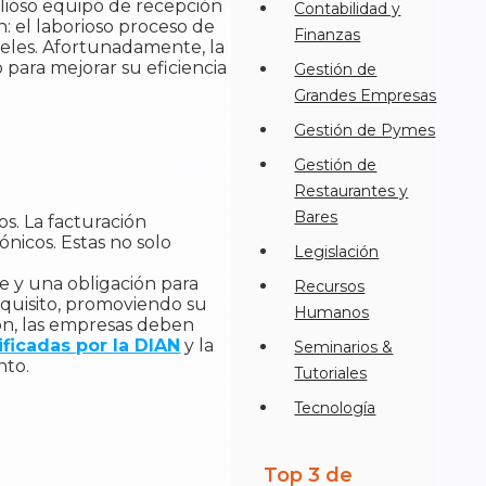
alioso equipo de recepción
Contabilidad y
: el laborioso proceso de
Finanzas
teles. Afortunadamente, la
 para mejorar su eficiencia
Gestión de
Grandes Empresas
Gestión de Pymes
Gestión de
Restaurantes y
Bares
s. La facturación
ónicos. Estas no solo
Legislación
e y una obligación para
Recursos
equisito, promoviendo su
Humanos
ión, las empresas deben
ificadas por la DIAN
y la
Seminarios &
nto.
Tutoriales
Tecnología
Top 3 de