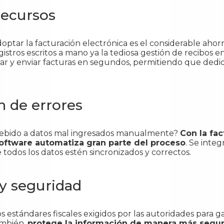
recursos
doptar la facturación electrónica es el considerable aho
gistros escritos a mano ya la tediosa gestión de recibos e
ar y enviar facturas en segundos, permitiendo que ded
n de errores
ebido a datos mal ingresados ​​manualmente?
Con la fac
software automatiza gran parte del proceso
. Se integ
todos los datos estén sincronizados y correctos.
 y seguridad
s estándares fiscales exigidos por las autoridades para 
ambién,
protege la información de manera más segur