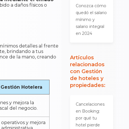
bido a daños físicos o
Conozca cómo
quedó el salario
mínimo y
salario integral
en 2024
mínimos detalles al frente
nte, brindando a tus
cance de la mano, creando
Artículos
relacionados
con
Gestión
de hoteles y
propiedades
:
 Gestión Hotelera
ones y mejora la
Cancelaciones
scal del negocio.
en Booking:
por qué tu
operativos y mejora
hotel pierde
a administrativa.