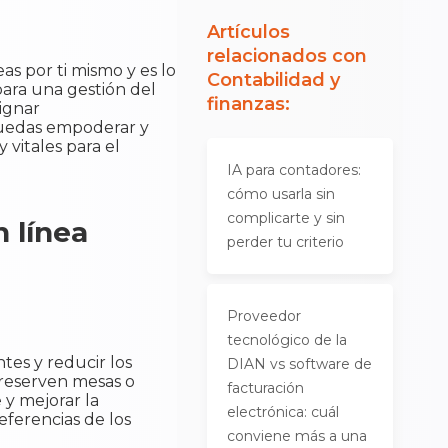
Artículos
relacionados con
s por ti mismo y es lo
Contabilidad y
para una gestión del
finanzas
:
signar
puedas empoderar y
 vitales para el
IA para contadores:
cómo usarla sin
complicarte y sin
 línea
perder tu criterio
Proveedor
tecnológico de la
tes y reducir los
DIAN vs software de
 reserven mesas o
facturación
 y mejorar la
electrónica: cuál
eferencias de los
conviene más a una