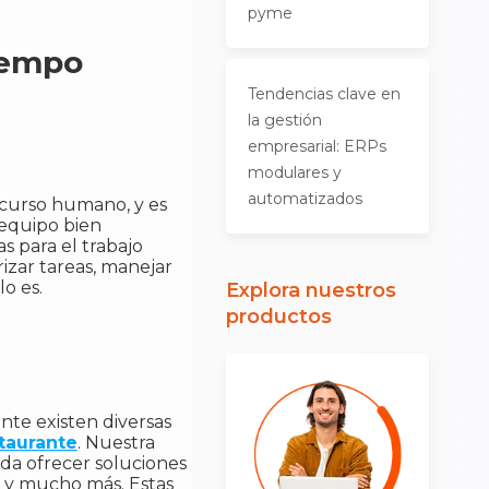
pyme
tiempo
Tendencias clave en
la gestión
empresarial: ERPs
modulares y
automatizados
recurso humano, y es
 equipo bien
 para el trabajo
rizar tareas, manejar
o es.
Explora nuestros
productos
nte existen diversas
staurante
. Nuestra
da ofrecer soluciones
al y mucho más. Estas