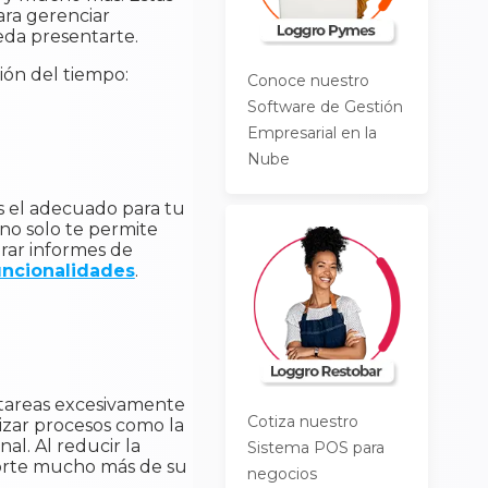
ara gerenciar
da presentarte.
ión del tiempo:
Conoce nuestro
Software de Gestión
Empresarial en la
Nube
es el adecuado para tu
no solo te permite
rar informes de
uncionalidades
.
 tareas excesivamente
Cotiza nuestro
izar procesos como la
al. Al reducir la
Sistema POS para
porte mucho más de su
negocios