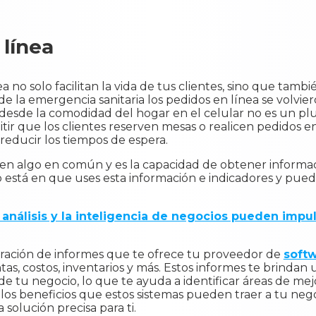
 línea
a no solo facilitan la vida de tus clientes, sino que tam
s de la emergencia sanitaria los pedidos en línea se volvi
desde la comodidad del hogar en el celular no es un plus,
mitir que los clientes reserven mesas o realicen pedidos e
reducir los tiempos de espera.
enen algo en común y es la capacidad de obtener informa
 está en que uses esta información e indicadores y pued
análisis y la inteligencia de negocios pueden impul
neración de informes que te ofrece tu proveedor de
soft
s, costos, inventarios y más. Estos informes te brindan u
a de tu negocio, lo que te ayuda a identificar áreas de m
os beneficios que estos sistemas pueden traer a tu negoc
solución precisa para ti.