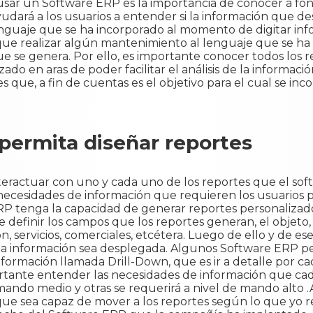
ar un Software ERP es la importancia de conocer a fon
dará a los usuarios a entender si la información que des
nguaje que se ha incorporado al momento de digitar inf
que realizar algún mantenimiento al lenguaje que se ha 
e se genera. Por ello, es importante conocer todos los re
zado en aras de poder facilitar el análisis de la informac
nes que, a fin de cuentas es el objetivo para el cual se i
permita diseñar reportes
nteractuar con uno y cada uno de los reportes que el s
s necesidades de información que requieren los usuarios p
RP tenga la capacidad de generar reportes personalizado
e definir los campos que los reportes generan, el objeto,
, servicios, comerciales, etcétera. Luego de ello y de es
 información sea desplegada. Algunos Software ERP pe
nformación llamada Drill-Down, que es ir a detalle por ca
ortante entender las necesidades de información que cad
mando medio y otras se requerirá a nivel de mando alto .
e sea capaz de mover a los reportes según lo que yo re