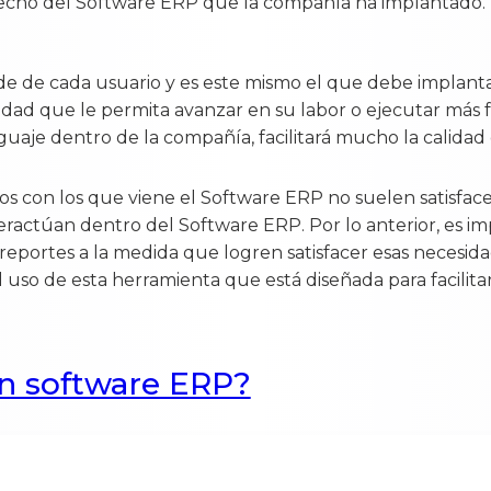
vecho del Software ERP que la compañía ha implantado.
de de cada usuario y es este mismo el que debe implanta
lidad que le permita avanzar en su labor o ejecutar más f
guaje dentro de la compañía, facilitará mucho la calidad
vos con los que viene el Software ERP no suelen satisfac
teractúan dentro del Software ERP. Por lo anterior, es i
eportes a la medida que logren satisfacer esas necesid
l uso de esta herramienta que está diseñada para facilita
un software ERP?