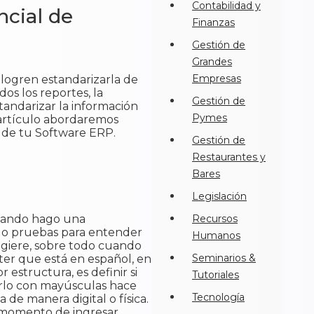
Contabilidad y
ncial de
Finanzas
Gestión de
Grandes
Empresas
 logren estandarizarla de
os los reportes, la
Gestión de
andarizar la información
Pymes
 artículo abordaremos
l de tu Software ERP.
Gestión de
Restaurantes y
Bares
Legislación
cuando hago una
Recursos
ndo pruebas para entender
Humanos
sugiere, sobre todo cuando
Seminarios &
ácter que está en español, en
 estructura, es definir si
Tutoriales
erlo con mayúsculas hace
Tecnología
de manera digital o física.
al momento de ingresar