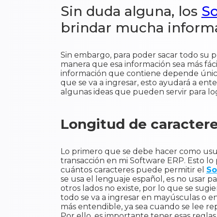
Sin duda alguna, los
S
brindar mucha informa
Sin embargo, para poder sacar todo su po
manera que esa información sea más fácil
información que contiene depende única 
que se va a ingresar, esto ayudará a en
algunas ideas que pueden servir para lo
Longitud de caractere
Lo primero que se debe hacer como usu
transacción en mi Software ERP. Esto l
cuántos caracteres puede permitir el
So
se usa el lenguaje español, es no usar pal
otros lados no existe, por lo que se sugie
todo se va a ingresar en mayúsculas o 
más entendible, ya sea cuando se lee rep
Por ello, es importante tener esas regla