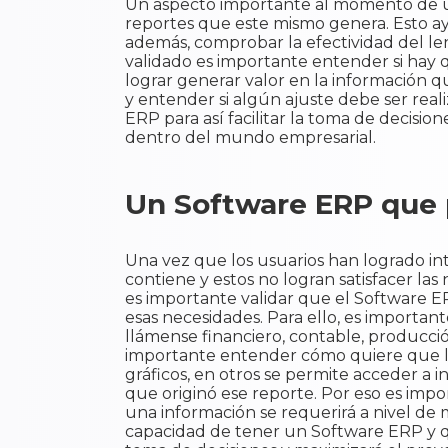
Un aspecto importante al momento de us
reportes que este mismo genera. Esto ayu
además, comprobar la efectividad del le
validado es importante entender si hay 
lograr generar valor en la información qu
y entender si algún ajuste debe ser reali
ERP para así facilitar la toma de decisio
dentro del mundo empresarial.
Un Software ERP que 
Una vez que los usuarios han logrado i
contiene y estos no logran satisfacer la
es importante validar que el Software E
esas necesidades. Para ello, es important
llámense financiero, contable, producción
importante entender cómo quiere que la
gráficos, en otros se permite acceder a i
que originó ese reporte. Por eso es imp
una información se requerirá a nivel de 
capacidad de tener un Software ERP y qu