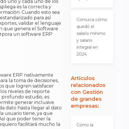
do uno y cada uno de los
pliega es la correcta y
ormación. Cuando esto sea
estandarizado para así
Conozca cómo
portes, validar el lenguaje
quedó el
ión que genera el Software
salario mínimo
ncorpora un software ERP
y salario
integral en
2024
oftware ERP nativamente
Artículos
ara la toma de decisiones,
relacionados
s que logren satisfacer
 los niveles de reporte
con
Gestión
e profundo estudio, es
de grandes
rmite generar inclusive
empresas
:
da dato hasta llegar al dato
a usuario tiene, ya que
Así que poder tener la
quiero facilitará mucho la
Cómo la