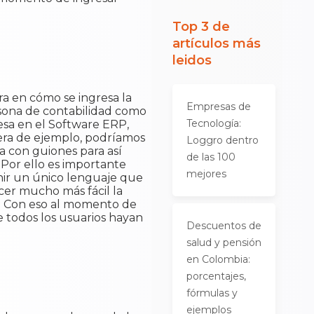
Top 3 de
artículos más
leidos
a en cómo se ingresa la
Empresas de
ersona de contabilidad como
Tecnología:
resa en el Software ERP,
era de ejemplo, podríamos
Loggro dentro
ra con guiones para así
de las 100
.Por ello es importante
mejores
inir un único lenguaje que
cer mucho más fácil la
o. Con eso al momento de
 todos los usuarios hayan
Descuentos de
salud y pensión
en Colombia:
porcentajes,
fórmulas y
ejemplos