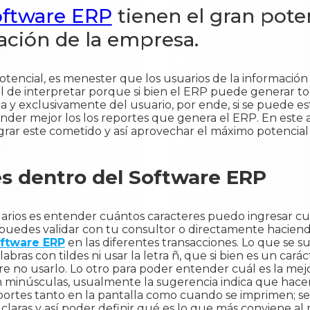
oftware ERP
tienen el gran pote
ción de la empresa.
tencial, es menester que los usuarios de la información
 de interpretar porque si bien el ERP puede generar tod
y exclusivamente del usuario, por ende, si se puede est
tender mejor los los reportes que genera el ERP. En este
grar este cometido y así aprovechar el máximo potencia
s dentro del Software ERP
arios es entender cuántos caracteres puedo ingresar 
o puedes validar con tu consultor o directamente hacie
ftware ERP
en las diferentes transacciones. Lo que se 
abras con tildes ni usar la letra ñ, que si bien es un car
re no usarlo. Lo otro para poder entender cuál es la mejor
en minúsculas, usualmente la sugerencia indica que hac
ortes tanto en la pantalla como cuando se imprimen; sea 
s claras y así poder definir qué es lo que más conviene 