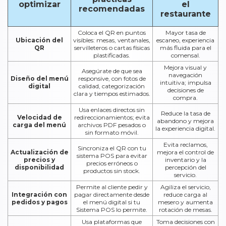
optimizar
el
recomendadas
restaurante
Coloca el QR en puntos
Mayor tasa de
Ubicación del
visibles: mesas, ventanales,
escaneo, experiencia
QR
servilleteros o cartas físicas
más fluida para el
plastificadas.
comensal.
Mejora visual y
Asegúrate de que sea
navegación
Diseño del menú
responsive, con fotos de
intuitiva; impulsa
digital
calidad, categorización
decisiones de
clara y tiempos estimados.
compra.
Usa enlaces directos sin
Reduce la tasa de
Velocidad de
redireccionamientos; evita
abandono y mejora
carga del menú
archivos PDF pesados o
la experiencia digital.
sin formato móvil.
Evita reclamos,
Sincroniza el QR con tu
Actualización de
mejora el control de
sistema POS para evitar
precios y
inventario y la
precios erróneos o
disponibilidad
percepción del
productos sin stock.
servicio.
Permite al cliente pedir y
Agiliza el servicio,
Integración con
pagar directamente desde
reduce carga al
pedidos y pagos
el menú digital si tu
mesero y aumenta
Sistema POS lo permite.
rotación de mesas.
Usa plataformas que
Toma decisiones con