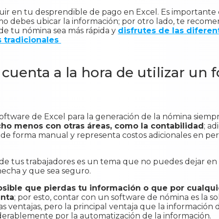
luir en tu desprendible de pago en Excel. Es importante 
 debes ubicar la información; por otro lado, te recome
 de tu nómina sea más rápida y
disfrutes de las diferen
 tradicionales
cuenta a la hora de utilizar un 
ftware de Excel para la generación de la nómina siempre
cho menos con otras áreas, como la contabilidad
; a
e forma manual y representa costos adicionales en pers
na de tus trabajadores es un tema que no puedes dejar 
 hecha y que sea seguro.
osible que pierdas tu información o que por cualq
enta
; por esto, contar con un software de nómina es la so
ventajas, pero la principal ventaja que la información 
iderablemente por la automatización de la información.