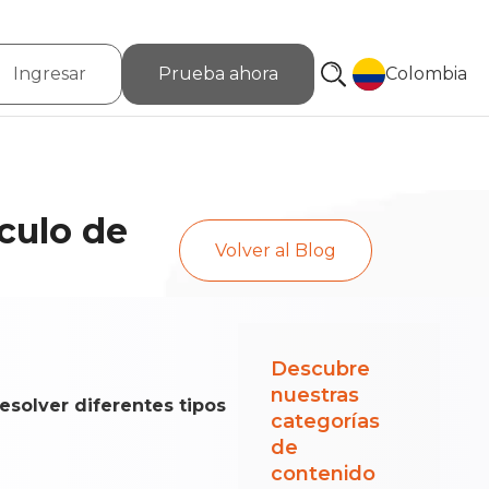
Ingresar
Prueba ahora
Colombia
culo de
Volver al Blog
Descubre
nuestras
esolver diferentes tipos
categorías
de
contenido