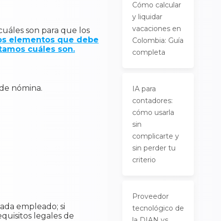
Cómo calcular
y liquidar
vacaciones en
uáles son para que los
os elementos que debe
Colombia: Guía
ntamos cuáles son.
completa
 de nómina.
IA para
contadores:
cómo usarla
sin
complicarte y
sin perder tu
criterio
Proveedor
ada empleado; si
tecnológico de
equisitos legales de
la DIAN vs