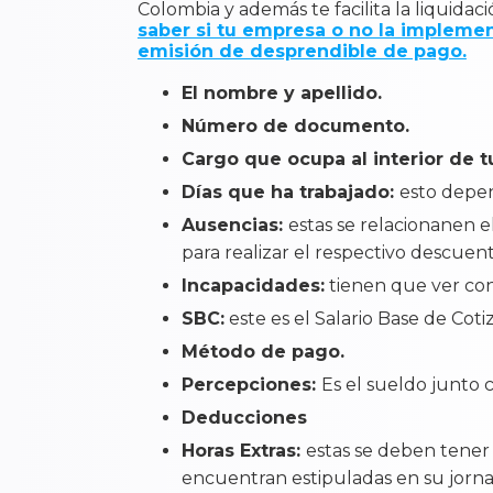
Colombia y además te facilita la liquidaci
saber si tu empresa o no la impleme
emisión de desprendible de pago.
El nombre y apellido.
Número de documento.
Cargo que ocupa al interior de 
Días que ha trabajado:
esto depen
Ausencias:
estas se relacionanen e
para realizar el respectivo descuen
Incapacidades:
tienen que ver con
SBC:
este es el Salario Base de Coti
Método de pago.
Percepciones:
Es el sueldo junto 
Deducciones
Horas Extras:
estas se deben tener 
encuentran estipuladas en su jorna