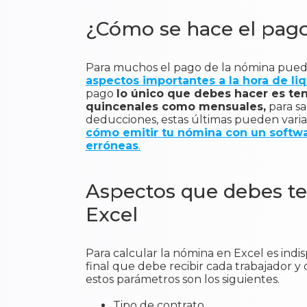
¿Cómo se hace el pag
Para muchos el pago de la nómina puede 
aspectos importantes a la hora de liq
pago
lo único que debes hacer es tene
quincenales como mensuales,
para sa
deducciones, estas últimas pueden varia
cómo emitir tu nómina con un softw
erróneas
.
Aspectos que debes te
Excel
Para calcular la nómina en Excel es ind
final que debe recibir cada trabajador 
estos parámetros son los siguientes.
Tipo de contrato.