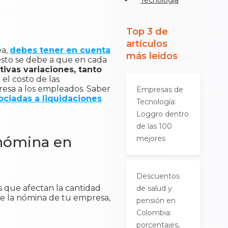
Tecnología
Top 3 de
artículos
ea,
debes tener en cuenta
más leidos
 esto se debe a que en cada
tivas variaciones, tanto
el costo de las
resa a los empleados. Saber
Empresas de
ociadas a liquidaciones
Tecnología:
Loggro dentro
de las 100
 nómina en
mejores
Descuentos
s que afectan la cantidad
de salud y
de la nómina de tu empresa,
pensión en
Colombia:
porcentajes,