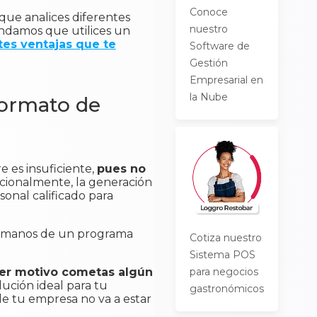
Conoce
que analices diferentes
nuestro
ndamos que utilices un
tes ventajas que te
Software de
Gestión
Empresarial en
la Nube
formato de
 es insuficiente,
pues no
dicionalmente, la generación
onal calificado para
en manos de un programa
Cotiza nuestro
Sistema POS
para negocios
uier motivo cometas algún
lución ideal para tu
gastronómicos
de tu empresa no va a estar