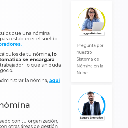
cálculos que una nómina
 para establecer el sueldo
oradores.
Pregunta por
nuestro
 cálculos de tu nómina,
lo
Sistema de
utomática se encargará
trabajador, lo que sin duda
Nómina en la
gocio.
Nube
dministrar la nómina,
aquí
e nómina
eado con tu organización,
 con otras áreas de gestión