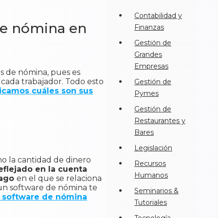
Contabilidad y
 de nómina en
Finanzas
Gestión de
Grandes
Empresas
es de nómina, pues es
 cada trabajador. Todo esto
Gestión de
licamos cuáles son sus
Pymes
Gestión de
Restaurantes y
Bares
Legislación
o la cantidad de dinero
Recursos
eflejado en la cuenta
Humanos
pago
en el que se relaciona
 un software de nómina te
Seminarios &
l software de nómina
Tutoriales